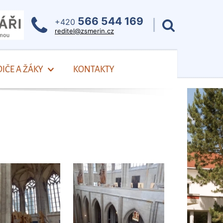
566 544 169
+420
reditel@zsmerin.cz
IČE A ŽÁKY
KONTAKTY