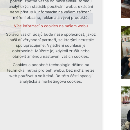
potřeb: zpětná vazba od návštěvníků formou
analytických statistik používání webu, ukládání
udržení kontextu stránek (session):
nebo přístup k informacím na vašem zařízení,
případná přihlášení, volby jazyka, apod.
měření obsahu, reklama a vývoj produktů.
SCHRÁNKA DŮVĚRY
Volitelná cookies
Více informací o cookies na našem webu
analytická pro anonymizované
vyhodnocení návštěvnosti
Správci vašich údajů bude naše společnost, jakož
i naši důvěryhodní partneři, se kterými neustále
marketingová cookies (Google)
spolupracujeme. Vyjádření souhlasu je
Více informací o cookies na našem webu
dobrovolné. Můžete jej kdykoli zrušit nebo
obnovit změnou nastavení vašich cookies.
Cookies a podobné technologie dělíme na
Přijmout všechny cookies
technická: nutná pro běh webu, bez nichž nelze
web používat a volitelná. Do této části spadají
Odmítnout vše
analytická a marketingová cookies.