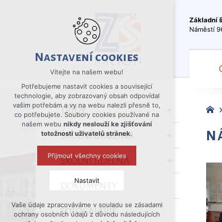
Základní 
Náměstí 9
Nastavení cookies
Vítejte na našem webu!
Potřebujeme nastavit cookies a související
technologie, aby zobrazovaný obsah odpovídal
vašim potřebám a vy na webu nalezli přesně to,
TŘÍDY
co potřebujete. Soubory cookies používané na
našem webu
nikdy neslouží ke zjišťování
N
totožnosti uživatelů stránek
.
ŠKOLNÍ DRUŽINA
Přijmout všechny cookies
ŠKOLNÍ JÍDELNA
Nastavit
DOKUMENTY
Vaše údaje zpracováváme v souladu se zásadami
Technická cookies
FOTOGALERIE
ochrany osobních údajů z důvodu následujících
nutná pro provozování webu