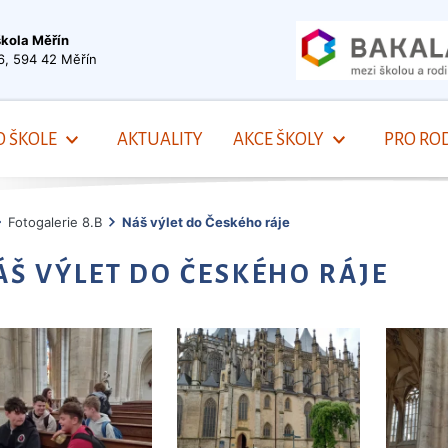
škola Měřín
6, 594 42 Měřín
O ŠKOLE
AKTUALITY
AKCE ŠKOLY
PRO ROD
Fotogalerie 8.B
Náš výlet do Českého ráje
ÁŠ VÝLET DO ČESKÉHO RÁJE