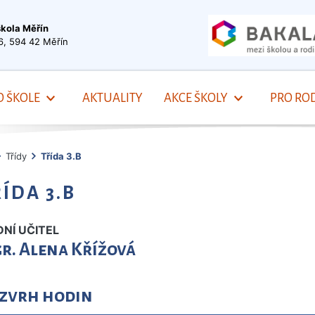
škola Měřín
6, 594 42 Měřín
O ŠKOLE
AKTUALITY
AKCE ŠKOLY
PRO ROD
Třídy
Třída 3.B
ÍDA 3.B
DNÍ UČITEL
r. Alena Křížová
zvrh hodin