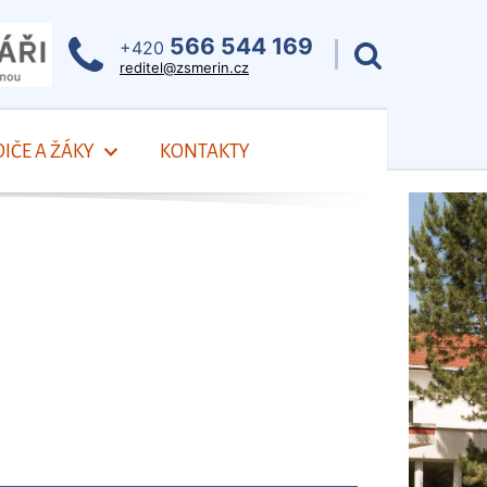
566 544 169
+420
reditel@zsmerin.cz
IČE A ŽÁKY
KONTAKTY