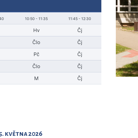
:40
10:50 - 11:35
11:45 - 12:30
Hv
Čj
Člo
Čj
Pč
Čj
Člo
Čj
M
Čj
5. května 2026