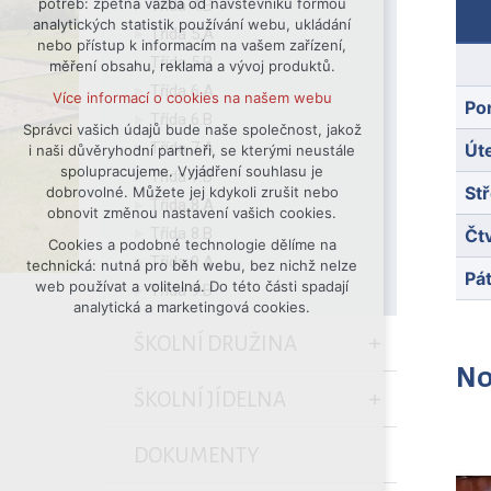
potřeb: zpětná vazba od návštěvníků formou
Třída 4.B
analytických statistik používání webu, ukládání
udržení kontextu stránek (session):
Třída 5.A
nebo přístup k informacím na vašem zařízení,
případná přihlášení, volby jazyka, apod.
Třída 5.B
měření obsahu, reklama a vývoj produktů.
Volitelná cookies
Třída 6.A
Více informací o cookies na našem webu
analytická pro anonymizované
Po
Třída 6.B
vyhodnocení návštěvnosti
Správci vašich údajů bude naše společnost, jakož
Třída 7.A
Út
i naši důvěryhodní partneři, se kterými neustále
marketingová cookies (Google)
spolupracujeme. Vyjádření souhlasu je
Třída 7.B
Více informací o cookies na našem webu
St
dobrovolné. Můžete jej kdykoli zrušit nebo
Třída 8.A
obnovit změnou nastavení vašich cookies.
Třída 8.B
Čt
Cookies a podobné technologie dělíme na
Přijmout všechny cookies
Třída 9.A
technická: nutná pro běh webu, bez nichž nelze
Pá
web používat a volitelná. Do této části spadají
Třída 9.B
Odmítnout vše
analytická a marketingová cookies.
ŠKOLNÍ DRUŽINA
No
ŠKOLNÍ JÍDELNA
DOKUMENTY