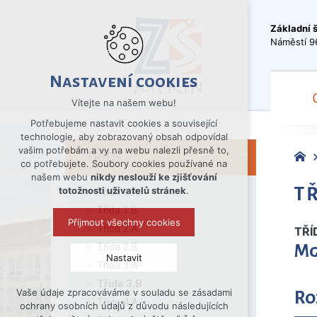
Základní 
Náměstí 9
Nastavení cookies
Vítejte na našem webu!
Potřebujeme nastavit cookies a související
technologie, aby zobrazovaný obsah odpovídal
vašim potřebám a vy na webu nalezli přesně to,
TŘÍDY
co potřebujete. Soubory cookies používané na
našem webu
nikdy neslouží ke zjišťování
TŘ
totožnosti uživatelů stránek
.
Třída 1.A
Třída 1.B
Přijmout všechny cookies
Třída 2.A
TŘÍ
Třída 2.B
Mg
Nastavit
Třída 3.A
Třída 3.B
Vaše údaje zpracováváme v souladu se zásadami
Ro
Technická cookies
Třída 4.A
ochrany osobních údajů z důvodu následujících
nutná pro provozování webu