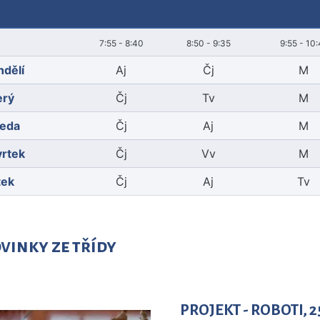
7:55 - 8:40
8:50 - 9:35
9:55 - 10
ndělí
Aj
Čj
M
erý
Čj
Tv
M
ředa
Čj
Aj
M
vrtek
Čj
Vv
M
tek
Čj
Aj
Tv
vinky ze třídy
PROJEKT - ROBOTI, 2