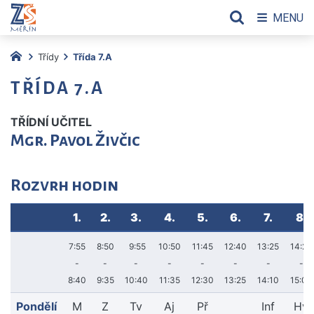
MENU
Třídy
Třída 7.A
TŘÍDA 7.A
TŘÍDNÍ UČITEL
Mgr. Pavol Živčic
Rozvrh hodin
1.
2.
3.
4.
5.
6.
7.
8.
7:55
8:50
9:55
10:50
11:45
12:40
13:25
14:20
-
-
-
-
-
-
-
-
8:40
9:35
10:40
11:35
12:30
13:25
14:10
15:05
Pondělí
M
Z
Tv
Aj
Př
Inf
Hv