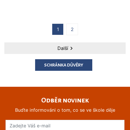
1
2
Další
SCHRÁNKA DŮVĚRY
Odběr novinek
Buďte informováni o tom, co se ve škole děje