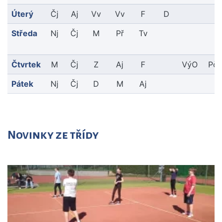
Úterý
Čj
Aj
Vv
Vv
F
D
Středa
Nj
Čj
M
Př
Tv
Čtvrtek
M
Čj
Z
Aj
F
VýO
Pč
Pátek
Nj
Čj
D
M
Aj
Novinky ze třídy