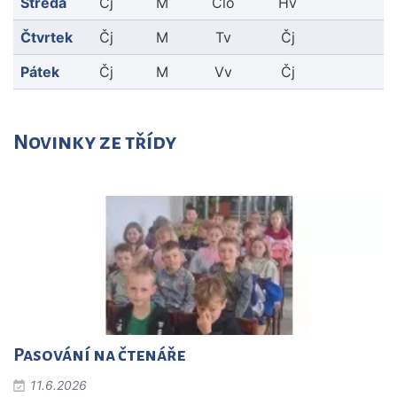
Středa
Čj
M
Člo
Hv
Čtvrtek
Čj
M
Tv
Čj
Pátek
Čj
M
Vv
Čj
Novinky ze třídy
Pasování na čtenáře
11.6.2026