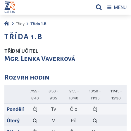
MENU
Třídy
Třída 1.B
TŘÍDA 1.B
TŘÍDNÍ UČITEL
Mgr. Lenka Vaverková
Rozvrh hodin
7:55 -
8:50 -
9:55 -
10:50 -
11:45 -
8:40
9:35
10:40
11:35
12:30
Pondělí
Čj
Tv
Člo
Čj
Úterý
Čj
M
Pč
Čj