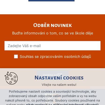
Odběr novinek
Buďte informováni o tom, co se ve škole děje
Souhlas se zpracováním osobních údajů
ODESLAT
Nastavení cookies
Vítejte na našem webu!
Potřebujeme nastavit cookies a související technologie, aby
zobrazovaný obsah odpovídal vašim potřebám a vy na webu
nalezli přesně to, co potřebujete. Soubory cookies používané na
našem webu
nikdy neslouží ke zjišťování totožnosti uživatelů