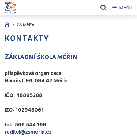
MENU
ZŠ Měřín
KONTAKTY
Základní škola měřín
příspěvková organizace
Náměstí 96, 594 42 Měřín
IČO: 48895288
IZO: 102943061
tel.: 566 544 169
reditel@zsmerin.cz