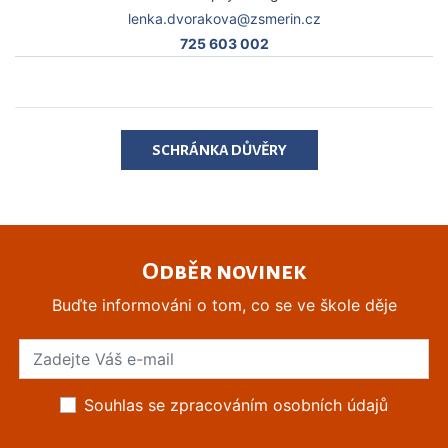
lenka.dvorakova@zsmerin.cz
725 603 002
SCHRÁNKA DŮVĚRY
Odběr novinek
Buďte informováni o tom, co se ve škole děje
Souhlas se zpracováním osobních údajů