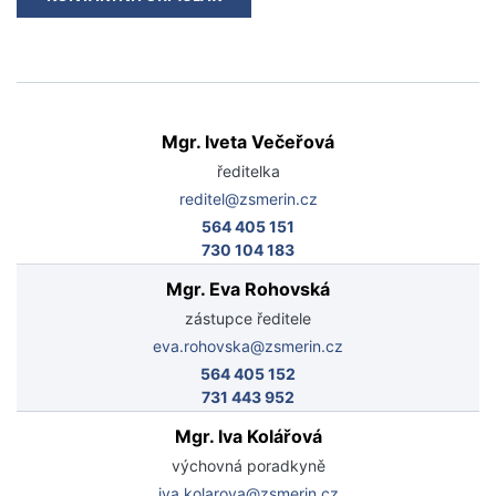
Mgr. Iveta Večeřová
ředitelka
reditel@zsmerin.cz
564 405 151
730 104 183
Mgr. Eva Rohovská
zástupce ředitele
eva.rohovska@zsmerin.cz
564 405 152
731 443 952
Mgr. Iva Kolářová
výchovná poradkyně
iva.kolarova@zsmerin.cz