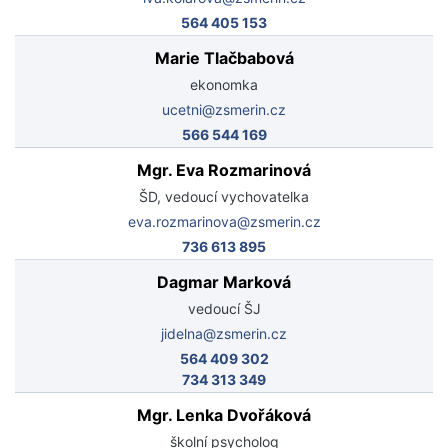
564 405 153
Marie Tlačbabová
ekonomka
ucetni@zsmerin.cz
566 544 169
Mgr. Eva Rozmarinová
ŠD, vedoucí vychovatelka
eva.rozmarinova@zsmerin.cz
736 613 895
Dagmar Marková
vedoucí ŠJ
jidelna@zsmerin.cz
564 409 302
734 313 349
Mgr. Lenka Dvořáková
školní psycholog