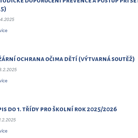
odické doporučení prevence a postup při šetř
25)
.4.2025
více
žární ochrana očima dětí (výtvarná soutěž)
8.2.2025
více
is do 1. třídy pro školní rok 2025/2026
1.2.2025
více