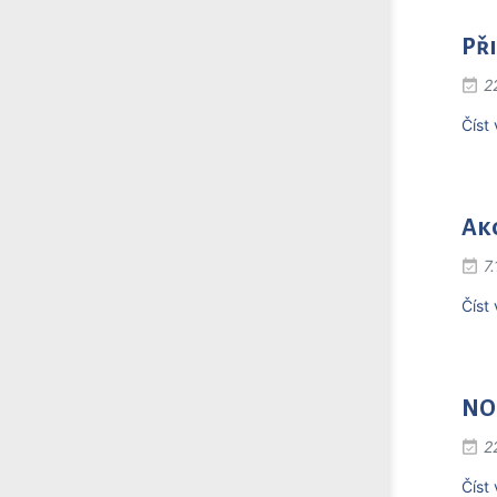
Při
2
Číst 
Ak
7
Číst 
NO
2
Číst 