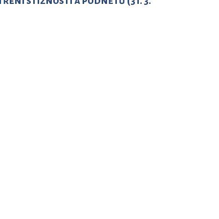
ení stížností a podnětů (31. 3.