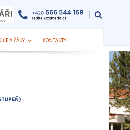
566 544 169
+420
reditel@zsmerin.cz
IČE A ŽÁKY
KONTAKTY
 stupeň)