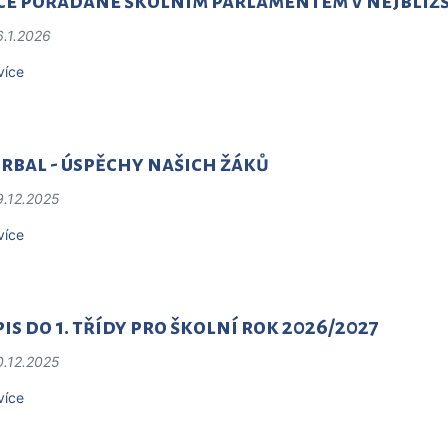
ce pořádané školním parlamentem v nejbližš
6.1.2026
více
rbal - úspěchy našich žáků
9.12.2025
více
is do 1. třídy pro školní rok 2026/2027
0.12.2025
více