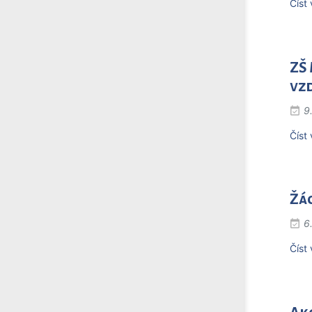
Číst 
ZŠ 
vz
9
Číst 
Žác
6
Číst 