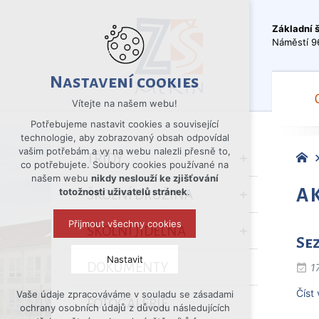
Základní 
Náměstí 9
Nastavení cookies
Vítejte na našem webu!
Potřebujeme nastavit cookies a související
technologie, aby zobrazovaný obsah odpovídal
vašim potřebám a vy na webu nalezli přesně to,
TŘÍDY
co potřebujete. Soubory cookies používané na
našem webu
nikdy neslouží ke zjišťování
A
totožnosti uživatelů stránek
.
ŠKOLNÍ DRUŽINA
Přijmout všechny cookies
ŠKOLNÍ JÍDELNA
Sez
Nastavit
DOKUMENTY
1
Číst 
Vaše údaje zpracováváme v souladu se zásadami
Technická cookies
FOTOGALERIE
ochrany osobních údajů z důvodu následujících
nutná pro provozování webu