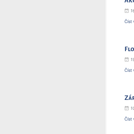
Ak
1
Číst 
Flo
1
Číst 
Záp
1
Číst 