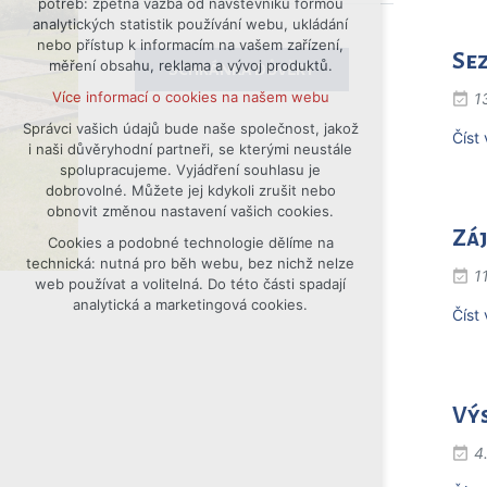
potřeb: zpětná vazba od návštěvníků formou
analytických statistik používání webu, ukládání
udržení kontextu stránek (session):
nebo přístup k informacím na vašem zařízení,
případná přihlášení, volby jazyka, apod.
Sez
měření obsahu, reklama a vývoj produktů.
SCHRÁNKA DŮVĚRY
Volitelná cookies
Více informací o cookies na našem webu
1
analytická pro anonymizované
vyhodnocení návštěvnosti
Správci vašich údajů bude naše společnost, jakož
Číst 
i naši důvěryhodní partneři, se kterými neustále
marketingová cookies (Google)
spolupracujeme. Vyjádření souhlasu je
Více informací o cookies na našem webu
dobrovolné. Můžete jej kdykoli zrušit nebo
obnovit změnou nastavení vašich cookies.
Zá
Cookies a podobné technologie dělíme na
Přijmout všechny cookies
technická: nutná pro běh webu, bez nichž nelze
1
web používat a volitelná. Do této části spadají
Odmítnout vše
analytická a marketingová cookies.
Číst 
Výs
4