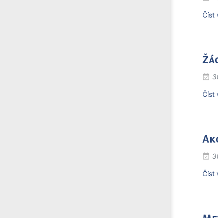
Číst 
Žác
3
Číst 
Ak
3
Číst 