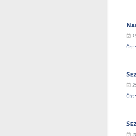
Na
1
Číst 
Sez
2
Číst 
Se
2