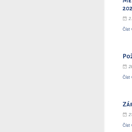
Met
20
2
Číst 
Po
2
Číst 
Záp
2
Číst 