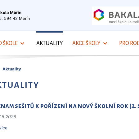
škola Měřín
6, 594 42 Měřín
O ŠKOLE
AKTUALITY
AKCE ŠKOLY
PRO ROD
Aktuality
KTUALITY
nam sešitů k pořízení na nový školní rok (2.
7.6.2026
více