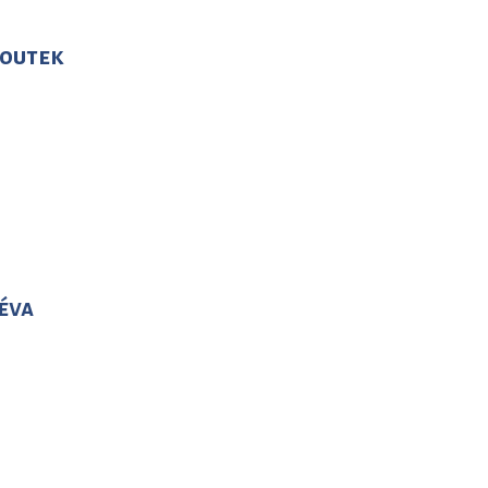
koutek
éva