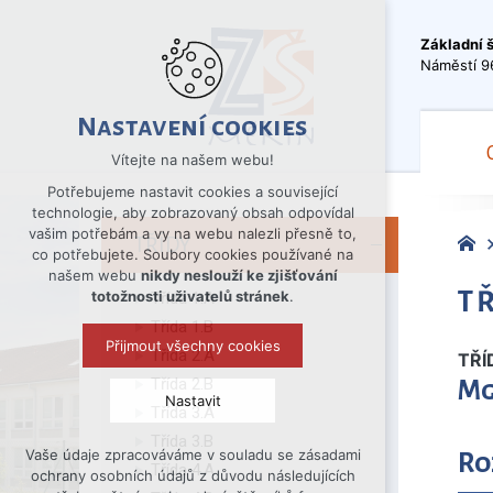
Základní 
Náměstí 9
Nastavení cookies
Vítejte na našem webu!
Potřebujeme nastavit cookies a související
technologie, aby zobrazovaný obsah odpovídal
vašim potřebám a vy na webu nalezli přesně to,
TŘÍDY
co potřebujete. Soubory cookies používané na
našem webu
nikdy neslouží ke zjišťování
TŘ
totožnosti uživatelů stránek
.
Třída 1.A
Třída 1.B
Přijmout všechny cookies
Třída 2.A
TŘÍ
Třída 2.B
Mg
Nastavit
Třída 3.A
Třída 3.B
Vaše údaje zpracováváme v souladu se zásadami
Ro
Technická cookies
Třída 4.A
ochrany osobních údajů z důvodu následujících
nutná pro provozování webu