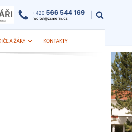
566 544 169
+420
reditel@zsmerin.cz
IČE A ŽÁKY
KONTAKTY