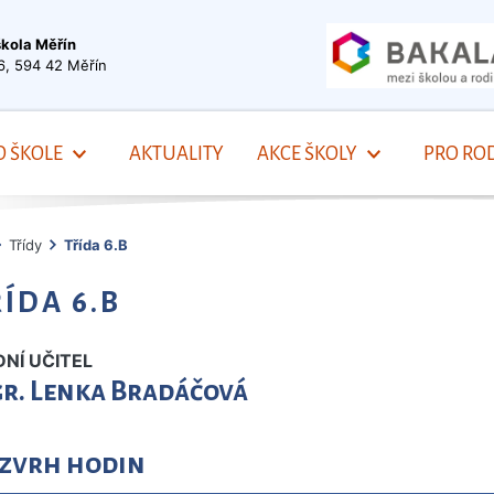
škola Měřín
6, 594 42 Měřín
O ŠKOLE
AKTUALITY
AKCE ŠKOLY
PRO ROD
Třídy
Třída 6.B
ÍDA 6.B
DNÍ UČITEL
r. Lenka Bradáčová
zvrh hodin