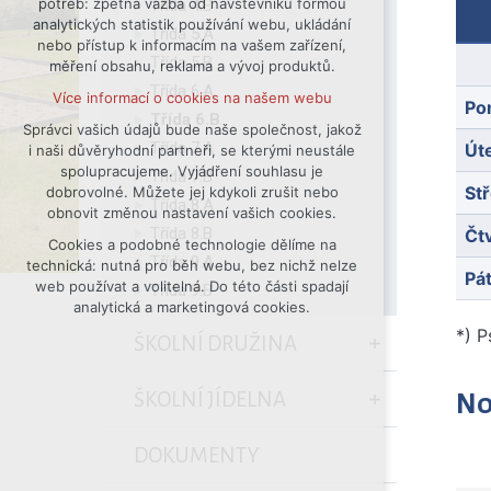
potřeb: zpětná vazba od návštěvníků formou
Třída 4.B
analytických statistik používání webu, ukládání
udržení kontextu stránek (session):
Třída 5.A
nebo přístup k informacím na vašem zařízení,
případná přihlášení, volby jazyka, apod.
Třída 5.B
měření obsahu, reklama a vývoj produktů.
Volitelná cookies
Třída 6.A
Více informací o cookies na našem webu
analytická pro anonymizované
Po
Třída 6.B
vyhodnocení návštěvnosti
Správci vašich údajů bude naše společnost, jakož
Třída 7.A
Út
i naši důvěryhodní partneři, se kterými neustále
marketingová cookies (Google)
spolupracujeme. Vyjádření souhlasu je
Třída 7.B
Více informací o cookies na našem webu
St
dobrovolné. Můžete jej kdykoli zrušit nebo
Třída 8.A
obnovit změnou nastavení vašich cookies.
Třída 8.B
Čt
Cookies a podobné technologie dělíme na
Přijmout všechny cookies
Třída 9.A
technická: nutná pro běh webu, bez nichž nelze
Pá
web používat a volitelná. Do této části spadají
Třída 9.B
Odmítnout vše
analytická a marketingová cookies.
*) P
ŠKOLNÍ DRUŽINA
ŠKOLNÍ JÍDELNA
No
DOKUMENTY