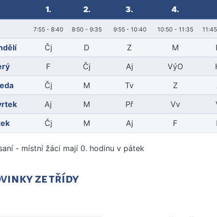
1.
2.
3.
4.
7:55 - 8:40
8:50 - 9:35
9:55 - 10:40
10:50 - 11:35
11:45
ndělí
Čj
D
Z
M
erý
F
Čj
Aj
VýO
ředa
Čj
M
Tv
Z
vrtek
Aj
M
Př
Vv
tek
Čj
M
Aj
F
saní - místní žáci mají 0. hodinu v pátek
vinky ze třídy