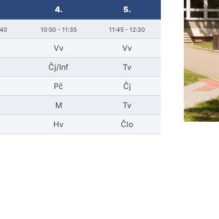
4.
5.
:40
10:50 - 11:35
11:45 - 12:30
Vv
Vv
Čj/Inf
Tv
Pč
Čj
M
Tv
Hv
Člo