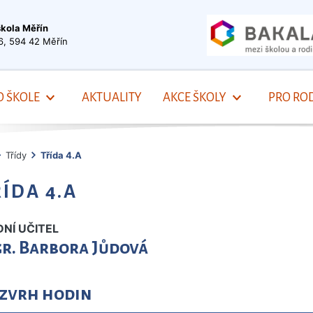
škola Měřín
6, 594 42 Měřín
O ŠKOLE
AKTUALITY
AKCE ŠKOLY
PRO ROD
Třídy
Třída 4.A
ÍDA 4.A
DNÍ UČITEL
r. Barbora Jůdová
zvrh hodin