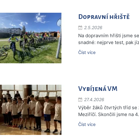
Dopravní hřiště
2.5.2026
Na dopravním hřišti jsme se 
snadné: nejprve test, pak jí
Číst více
Vybíjená VM
27.4.2026
Výběr žáků čtvrtých tříd se
Meziříčí. Skončili jsme na 4
Číst více