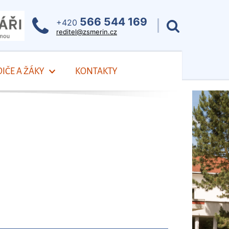
566 544 169
+420
reditel@zsmerin.cz
IČE A ŽÁKY
KONTAKTY