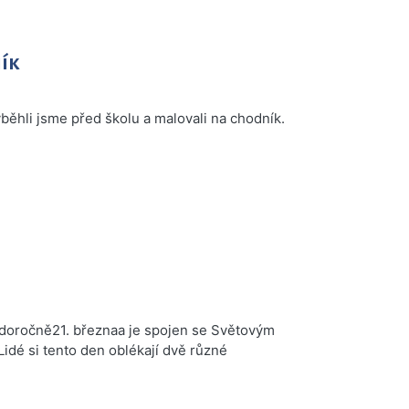
ík
běhli jsme před školu a malovali na chodník.
doročně21. březnaa je spojen se Světovým
é si tento den oblékají dvě různé