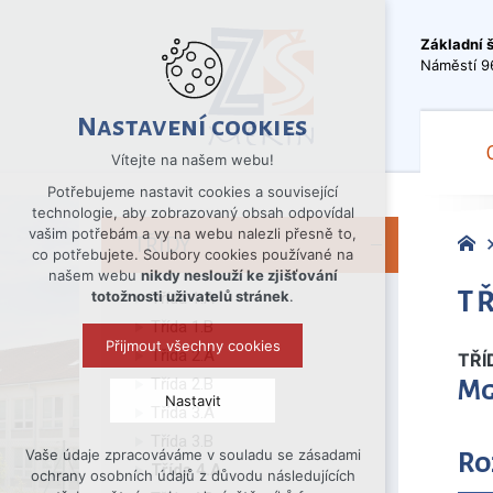
Základní 
Náměstí 9
Nastavení cookies
Vítejte na našem webu!
Potřebujeme nastavit cookies a související
technologie, aby zobrazovaný obsah odpovídal
vašim potřebám a vy na webu nalezli přesně to,
TŘÍDY
co potřebujete. Soubory cookies používané na
našem webu
nikdy neslouží ke zjišťování
TŘ
totožnosti uživatelů stránek
.
Třída 1.A
Třída 1.B
Přijmout všechny cookies
Třída 2.A
TŘÍ
Třída 2.B
Mg
Nastavit
Třída 3.A
Třída 3.B
Vaše údaje zpracováváme v souladu se zásadami
Ro
Technická cookies
Třída 4.A
ochrany osobních údajů z důvodu následujících
nutná pro provozování webu