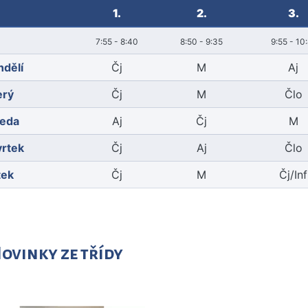
1.
2.
3.
7:55 - 8:40
8:50 - 9:35
9:55 - 10
ndělí
Čj
M
Aj
erý
Čj
M
Člo
ředa
Aj
Čj
M
vrtek
Čj
Aj
Člo
tek
Čj
M
Čj/Inf
vinky ze třídy