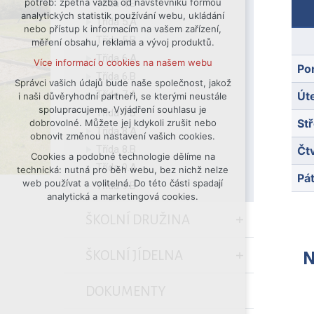
potřeb: zpětná vazba od návštěvníků formou
Třída 4.B
analytických statistik používání webu, ukládání
udržení kontextu stránek (session):
Třída 5.A
nebo přístup k informacím na vašem zařízení,
případná přihlášení, volby jazyka, apod.
Třída 5.B
měření obsahu, reklama a vývoj produktů.
Volitelná cookies
Třída 6.A
Více informací o cookies na našem webu
analytická pro anonymizované
Po
Třída 6.B
vyhodnocení návštěvnosti
Správci vašich údajů bude naše společnost, jakož
Třída 7.A
Út
i naši důvěryhodní partneři, se kterými neustále
marketingová cookies (Google)
spolupracujeme. Vyjádření souhlasu je
Třída 7.B
Více informací o cookies na našem webu
St
dobrovolné. Můžete jej kdykoli zrušit nebo
Třída 8.A
obnovit změnou nastavení vašich cookies.
Třída 8.B
Čt
Cookies a podobné technologie dělíme na
Přijmout všechny cookies
Třída 9.A
technická: nutná pro běh webu, bez nichž nelze
Pá
web používat a volitelná. Do této části spadají
Třída 9.B
Odmítnout vše
analytická a marketingová cookies.
ŠKOLNÍ DRUŽINA
ŠKOLNÍ JÍDELNA
No
DOKUMENTY