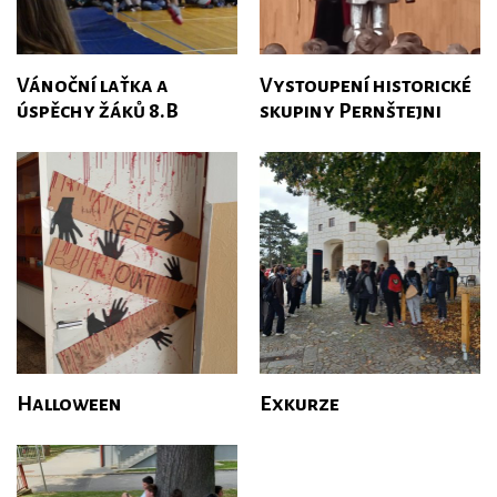
Vánoční laťka a
Vystoupení historické
úspěchy žáků 8.B
skupiny Pernštejni
Halloween
Exkurze