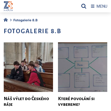
MENU
Fotogalerie 8.B
FOTOGALERIE 8.B
Náš výlet do Českého
Které povolání si
ráje
vybereme?