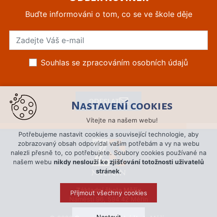
Buďte informováni o tom, co se ve škole děje
Souhlas se zpracováním osobních údajů
ODESLAT
Nastavení cookies
Vítejte na našem webu!
Potřebujeme nastavit cookies a související technologie, aby
zobrazovaný obsah odpovídal vašim potřebám a vy na webu
nalezli přesně to, co potřebujete. Soubory cookies používané na
našem webu
nikdy neslouží ke zjišťování totožnosti uživatelů
stránek
.
Základní škola Měřín
Přijmout všechny cookies
Náměstí 96, 594 42 Měřín