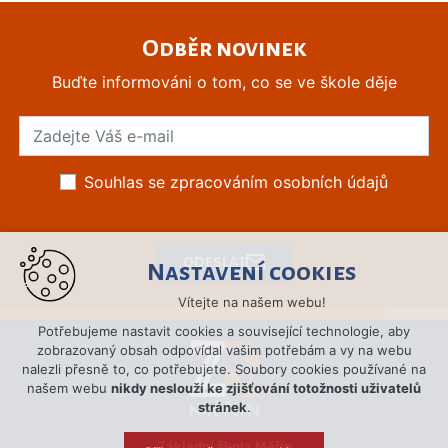
Odběr novinek
Buďte informováni o tom, co se ve škole děje
Souhlas se zpracováním osobních údajů
ODESLAT
Nastavení cookies
Vítejte na našem webu!
Potřebujeme nastavit cookies a související technologie, aby
zobrazovaný obsah odpovídal vašim potřebám a vy na webu
nalezli přesně to, co potřebujete. Soubory cookies používané na
našem webu
nikdy neslouží ke zjišťování totožnosti uživatelů
stránek
.
Základní škola Měřín