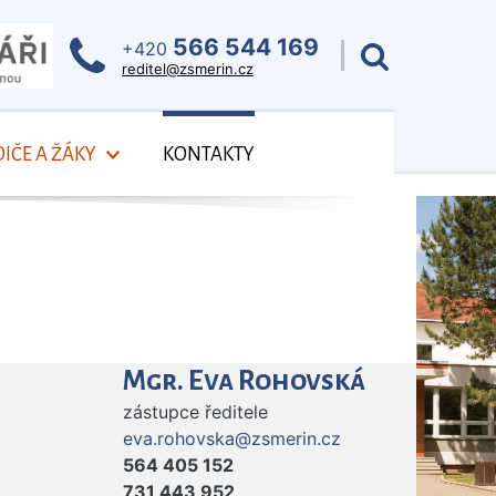
566 544 169
+420
reditel@zsmerin.cz
IČE A ŽÁKY
KONTAKTY
Mgr. Eva Rohovská
zástupce ředitele
eva.rohovska@zsmerin.cz
564 405 152
731 443 952