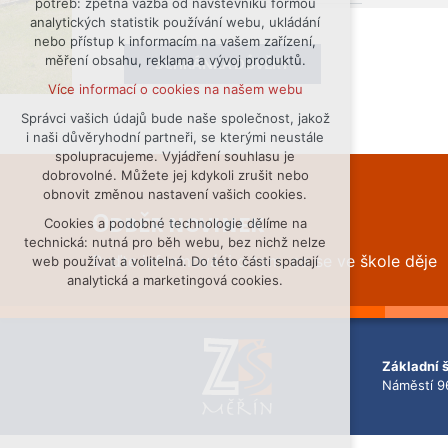
potřeb: zpětná vazba od návštěvníků formou
analytických statistik používání webu, ukládání
udržení kontextu stránek (session):
nebo přístup k informacím na vašem zařízení,
případná přihlášení, volby jazyka, apod.
měření obsahu, reklama a vývoj produktů.
SCHRÁNKA DŮVĚRY
Volitelná cookies
Více informací o cookies na našem webu
analytická pro anonymizované
vyhodnocení návštěvnosti
Správci vašich údajů bude naše společnost, jakož
i naši důvěryhodní partneři, se kterými neustále
marketingová cookies (Google)
spolupracujeme. Vyjádření souhlasu je
Více informací o cookies na našem webu
dobrovolné. Můžete jej kdykoli zrušit nebo
obnovit změnou nastavení vašich cookies.
Odběr novinek
Cookies a podobné technologie dělíme na
Přijmout všechny cookies
technická: nutná pro běh webu, bez nichž nelze
Buďte informováni o tom, co se ve škole děje
web používat a volitelná. Do této části spadají
Odmítnout vše
analytická a marketingová cookies.
Základní 
Náměstí 9