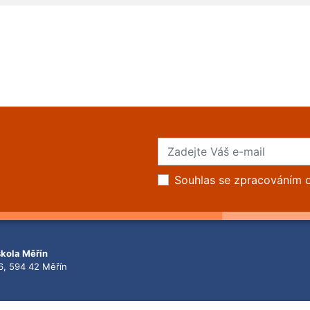
Souhlas se zpracováním 
škola Měřín
6, 594 42 Měřín