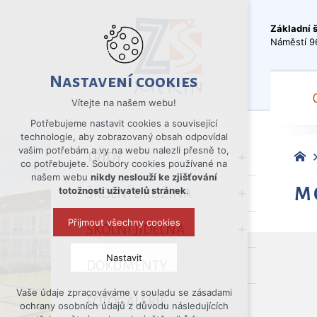
Základní 
Náměstí 9
Nastavení cookies
Vítejte na našem webu!
Potřebujeme nastavit cookies a související
technologie, aby zobrazovaný obsah odpovídal
vašim potřebám a vy na webu nalezli přesně to,
TŘÍDY
co potřebujete. Soubory cookies používané na
našem webu
nikdy neslouží ke zjišťování
M
totožnosti uživatelů stránek
.
ŠKOLNÍ DRUŽINA
Přijmout všechny cookies
ŠKOLNÍ JÍDELNA
Nastavit
DOKUMENTY
Vaše údaje zpracováváme v souladu se zásadami
Technická cookies
FOTOGALERIE
ochrany osobních údajů z důvodu následujících
nutná pro provozování webu