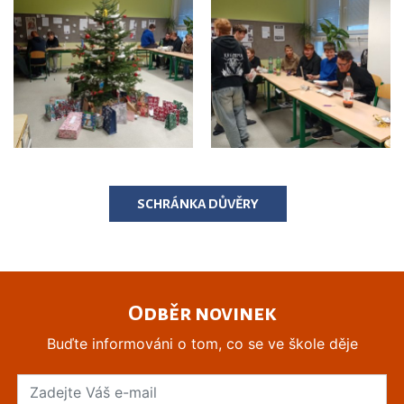
SCHRÁNKA DŮVĚRY
Odběr novinek
Buďte informováni o tom, co se ve škole děje