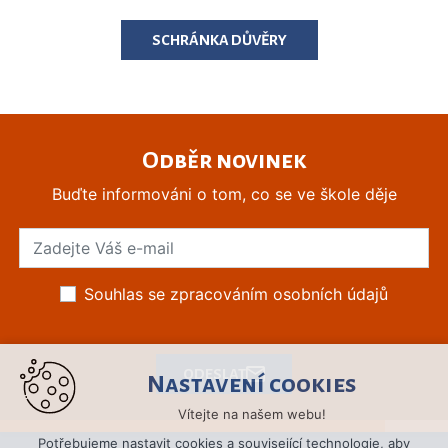
SCHRÁNKA DŮVĚRY
Odběr novinek
Buďte informováni o tom, co se ve škole děje
Souhlas se zpracováním osobních údajů
ODESLAT
Nastavení cookies
Vítejte na našem webu!
Potřebujeme nastavit cookies a související technologie, aby