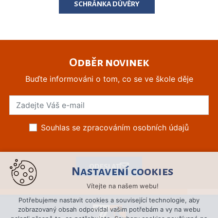
SCHRÁNKA DŮVĚRY
Odběr novinek
Buďte informováni o tom, co se ve škole děje
Souhlas se zpracováním osobních údajů
ODESLAT
Nastavení cookies
Vítejte na našem webu!
Potřebujeme nastavit cookies a související technologie, aby
zobrazovaný obsah odpovídal vašim potřebám a vy na webu