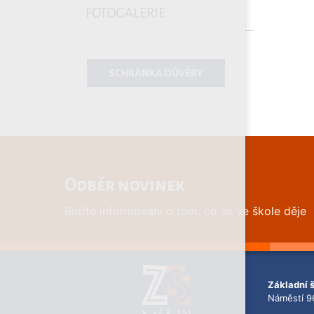
FOTOGALERIE
SCHRÁNKA DŮVĚRY
Odběr novinek
Buďte informováni o tom, co se ve škole děje
Základní 
Náměstí 9