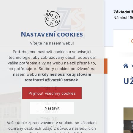
Základní 
Náměstí 9
Nastavení cookies
Vítejte na našem webu!
Potřebujeme nastavit cookies a související
technologie, aby zobrazovaný obsah odpovídal
vašim potřebám a vy na webu nalezli přesně to,
TŘÍDY
co potřebujete. Soubory cookies používané na
našem webu
nikdy neslouží ke zjišťování
U
totožnosti uživatelů stránek
.
Třída 1.A
Třída 1.B
Přijmout všechny cookies
Třída 2.A
Třída 2.B
Nastavit
Třída 3.A
Třída 3.B
Vaše údaje zpracováváme v souladu se zásadami
Technická cookies
Třída 4.A
ochrany osobních údajů z důvodu následujících
nutná pro provozování webu