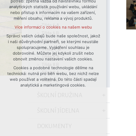
potřeb: zpětná vazba od návštěvníků formou
Třída 4.B
analytických statistik používání webu, ukládání
udržení kontextu stránek (session):
Třída 5.A
nebo přístup k informacím na vašem zařízení,
případná přihlášení, volby jazyka, apod.
Třída 5.B
měření obsahu, reklama a vývoj produktů.
Volitelná cookies
Třída 6.A
Více informací o cookies na našem webu
analytická pro anonymizované
Třída 6.B
vyhodnocení návštěvnosti
Správci vašich údajů bude naše společnost, jakož
Třída 7.A
i naši důvěryhodní partneři, se kterými neustále
marketingová cookies (Google)
spolupracujeme. Vyjádření souhlasu je
Třída 7.B
Více informací o cookies na našem webu
dobrovolné. Můžete jej kdykoli zrušit nebo
Třída 8.A
obnovit změnou nastavení vašich cookies.
Třída 8.B
Cookies a podobné technologie dělíme na
Přijmout všechny cookies
Třída 9.A
technická: nutná pro běh webu, bez nichž nelze
web používat a volitelná. Do této části spadají
Třída 9.B
Odmítnout vše
analytická a marketingová cookies.
ŠKOLNÍ DRUŽINA
ŠKOLNÍ JÍDELNA
DOKUMENTY