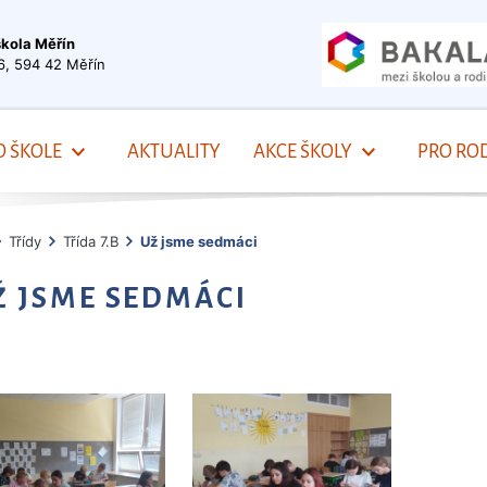
škola Měřín
6, 594 42 Měřín
O ŠKOLE
AKTUALITY
AKCE ŠKOLY
PRO ROD
Třídy
Třída 7.B
Už jsme sedmáci
Ž JSME SEDMÁCI