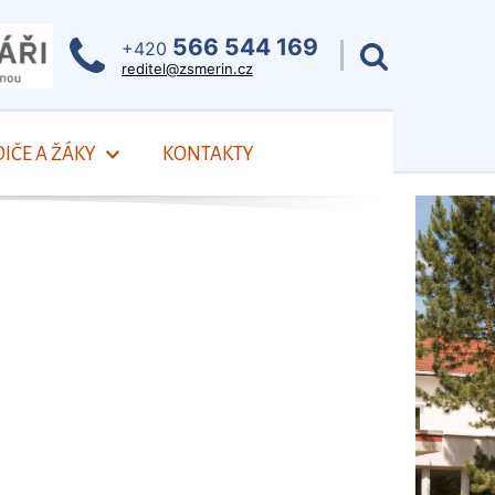
566 544 169
+420
reditel@zsmerin.cz
IČE A ŽÁKY
KONTAKTY