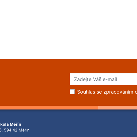
Souhlas se zpracováním 
škola Měřín
6, 594 42 Měřín