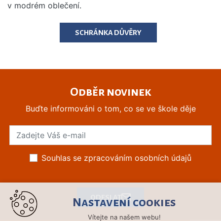
v modrém oblečení.
SCHRÁNKA DŮVĚRY
Odběr novinek
Buďte informováni o tom, co se ve škole děje
Souhlas se zpracováním osobních údajů
ODESLAT
Nastavení cookies
Vítejte na našem webu!