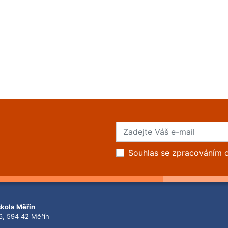
Souhlas se zpracováním 
škola Měřín
6, 594 42 Měřín