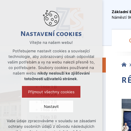
Základní 
Náměstí 9
Nastavení cookies
Vítejte na našem webu!
Potřebujeme nastavit cookies a související
technologie, aby zobrazovaný obsah odpovídal
vašim potřebám a vy na webu nalezli přesně to,
TŘÍDY
co potřebujete. Soubory cookies používané na
našem webu
nikdy neslouží ke zjišťování
R
totožnosti uživatelů stránek
.
Třída 1.A
Třída 1.B
Přijmout všechny cookies
Třída 2.A
Třída 2.B
Nastavit
Třída 3.A
Třída 3.B
Vaše údaje zpracováváme v souladu se zásadami
Technická cookies
Třída 4.A
ochrany osobních údajů z důvodu následujících
nutná pro provozování webu