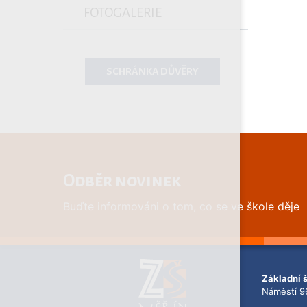
FOTOGALERIE
SCHRÁNKA DŮVĚRY
Odběr novinek
Buďte informováni o tom, co se ve škole děje
Základní 
Náměstí 9