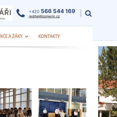
566 544 169
+420
reditel@zsmerin.cz
IČE A ŽÁKY
KONTAKTY