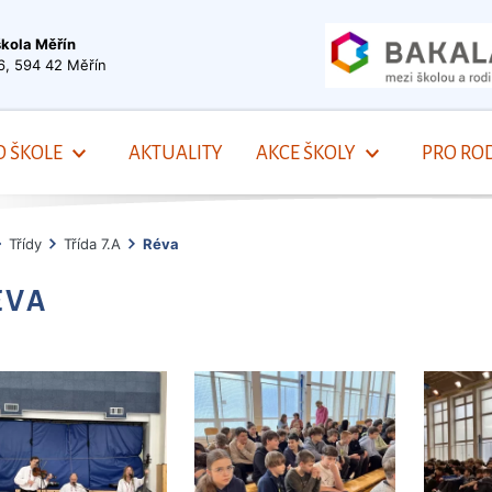
škola Měřín
6, 594 42 Měřín
O ŠKOLE
AKTUALITY
AKCE ŠKOLY
PRO ROD
Třídy
Třída 7.A
Réva
ÉVA