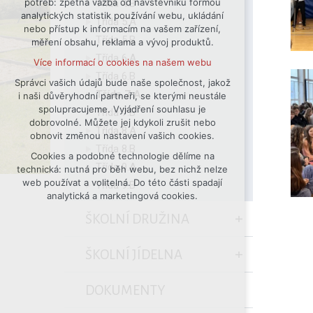
potřeb: zpětná vazba od návštěvníků formou
Třída 4.B
analytických statistik používání webu, ukládání
udržení kontextu stránek (session):
Třída 5.A
nebo přístup k informacím na vašem zařízení,
případná přihlášení, volby jazyka, apod.
Třída 5.B
měření obsahu, reklama a vývoj produktů.
Volitelná cookies
Třída 6.A
Více informací o cookies na našem webu
analytická pro anonymizované
Třída 6.B
vyhodnocení návštěvnosti
Správci vašich údajů bude naše společnost, jakož
Třída 7.A
i naši důvěryhodní partneři, se kterými neustále
marketingová cookies (Google)
spolupracujeme. Vyjádření souhlasu je
Třída 7.B
Více informací o cookies na našem webu
dobrovolné. Můžete jej kdykoli zrušit nebo
Třída 8.A
obnovit změnou nastavení vašich cookies.
Třída 8.B
Cookies a podobné technologie dělíme na
Přijmout všechny cookies
Třída 9.A
technická: nutná pro běh webu, bez nichž nelze
web používat a volitelná. Do této části spadají
Třída 9.B
Odmítnout vše
analytická a marketingová cookies.
ŠKOLNÍ DRUŽINA
ŠKOLNÍ JÍDELNA
DOKUMENTY