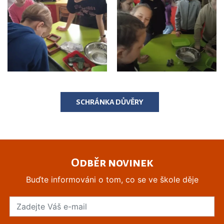
SCHRÁNKA DŮVĚRY
Odběr novinek
Buďte informováni o tom, co se ve škole děje