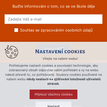
Buďte informováni o tom, co se ve škole děje
Souhlas se zpracováním osobních údajů
ODESLAT
Nastavení cookies
Vítejte na našem webu!
Potřebujeme nastavit cookies a související technologie, aby
zobrazovaný obsah odpovídal vašim potřebám a vy na webu
nalezli přesně to, co potřebujete. Soubory cookies používané na
našem webu
nikdy neslouží ke zjišťování totožnosti uživatelů
stránek
.
Základní škola Měřín
Přijmout všechny cookies
Náměstí 96, 594 42 Měřín
Nastavit
© 2026 Copyright Základní škola Měřín