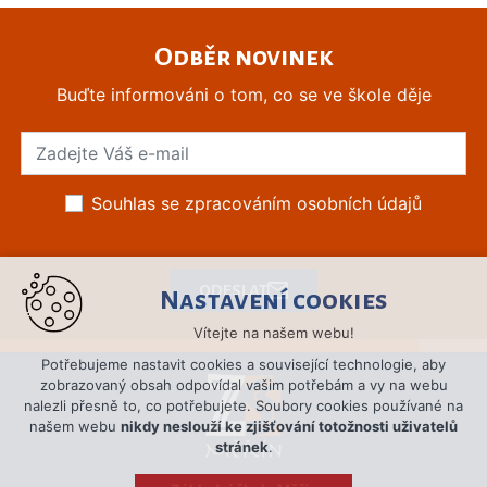
Odběr novinek
Buďte informováni o tom, co se ve škole děje
Souhlas se zpracováním osobních údajů
ODESLAT
Nastavení cookies
Vítejte na našem webu!
Potřebujeme nastavit cookies a související technologie, aby
zobrazovaný obsah odpovídal vašim potřebám a vy na webu
nalezli přesně to, co potřebujete. Soubory cookies používané na
našem webu
nikdy neslouží ke zjišťování totožnosti uživatelů
stránek
.