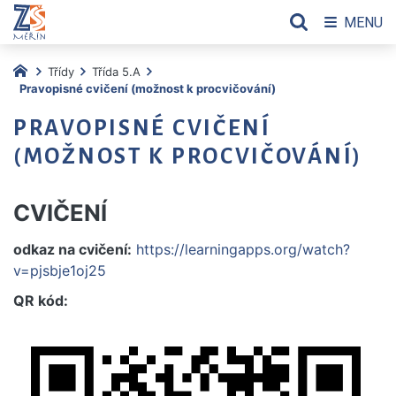
MENU
Třídy
Třída 5.A
Pravopisné cvičení (možnost k procvičování)
PRAVOPISNÉ CVIČENÍ
(MOŽNOST K PROCVIČOVÁNÍ)
CVIČENÍ
odkaz na cvičení:
https://learningapps.org/watch?
v=pjsbje1oj25
QR kód: