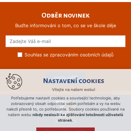
Odběr novinek
Buďte informováni o tom, co se ve škole děje
Souhlas se zpracováním osobních údajů
ODESLAT
Nastavení cookies
Vítejte na našem webu!
Potřebujeme nastavit cookies a související technologie, aby
zobrazovaný obsah odpovídal vašim potřebám a vy na webu
nalezli přesně to, co potřebujete. Soubory cookies používané na
našem webu
nikdy neslouží ke zjišťování totožnosti uživatelů
stránek
.