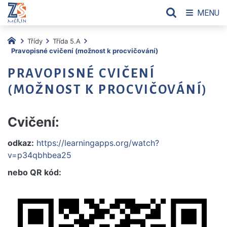
MENU
Třídy
Třída 5.A
Pravopisné cvičení (možnost k procvičování)
PRAVOPISNÉ CVIČENÍ
(MOŽNOST K PROCVIČOVÁNÍ)
Cvičení:
odkaz:
https://learningapps.org/watch?
v=p34qbhbea25
nebo QR kód: