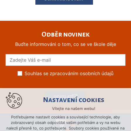
Odběr novinek
Buďte informováni o tom, co se ve škole děje
Souhlas se zpracováním osobních údajů
ODESLAT
Nastavení cookies
Vítejte na našem webu!
Potřebujeme nastavit cookies a související technologie, aby
zobrazovaný obsah odpovídal vašim potřebám a vy na webu
nalezli přesně to, co potřebujete. Soubory cookies používané na