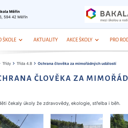
škola Měřín
6, 594 42 Měřín
O ŠKOLE
AKTUALITY
AKCE ŠKOLY
PRO ROD
Třídy
Třída 4.B
Ochrana člověka za mimořádných událostí
CHRANA ČLOVĚKA ZA MIMOŘÁD
ěti čekaly úkoly že zdravovědy, ekologie, střelba i běh.