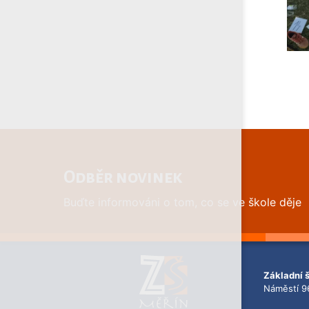
Odběr novinek
Buďte informováni o tom, co se ve škole děje
Základní 
Náměstí 9