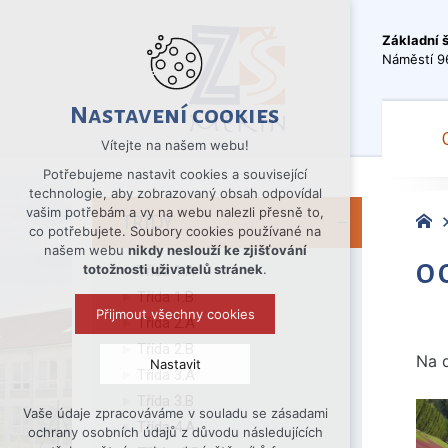
Základní 
Náměstí 9
Nastavení cookies
Vítejte na našem webu!
Potřebujeme nastavit cookies a související
technologie, aby zobrazovaný obsah odpovídal
vašim potřebám a vy na webu nalezli přesně to,
TŘÍDY
co potřebujete. Soubory cookies používané na
našem webu
nikdy neslouží ke zjišťování
O
totožnosti uživatelů stránek
.
Třída 1.A
Třída 1.B
Přijmout všechny cookies
Třída 2.A
Třída 2.B
Na d
Nastavit
Třída 3.A
Třída 3.B
Vaše údaje zpracováváme v souladu se zásadami
Technická cookies
Třída 4.A
ochrany osobních údajů z důvodu následujících
nutná pro provozování webu