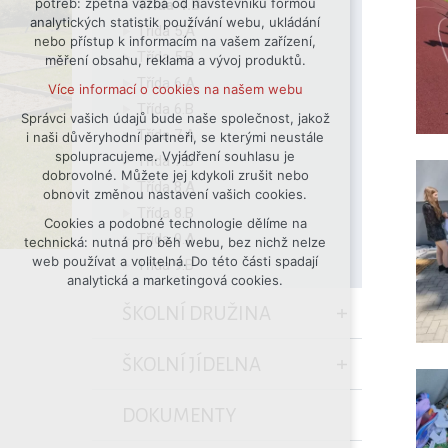
potřeb: zpětná vazba od návštěvníků formou
Třída 4.B
analytických statistik používání webu, ukládání
udržení kontextu stránek (session):
Třída 5.A
nebo přístup k informacím na vašem zařízení,
případná přihlášení, volby jazyka, apod.
Třída 5.B
měření obsahu, reklama a vývoj produktů.
Volitelná cookies
Třída 6.A
Více informací o cookies na našem webu
analytická pro anonymizované
Třída 6.B
vyhodnocení návštěvnosti
Správci vašich údajů bude naše společnost, jakož
Třída 7.A
i naši důvěryhodní partneři, se kterými neustále
marketingová cookies (Google)
spolupracujeme. Vyjádření souhlasu je
Třída 7.B
Více informací o cookies na našem webu
dobrovolné. Můžete jej kdykoli zrušit nebo
Třída 8.A
obnovit změnou nastavení vašich cookies.
Třída 8.B
Cookies a podobné technologie dělíme na
Přijmout všechny cookies
Třída 9.A
technická: nutná pro běh webu, bez nichž nelze
web používat a volitelná. Do této části spadají
Třída 9.B
Odmítnout vše
analytická a marketingová cookies.
ŠKOLNÍ DRUŽINA
ŠKOLNÍ JÍDELNA
DOKUMENTY