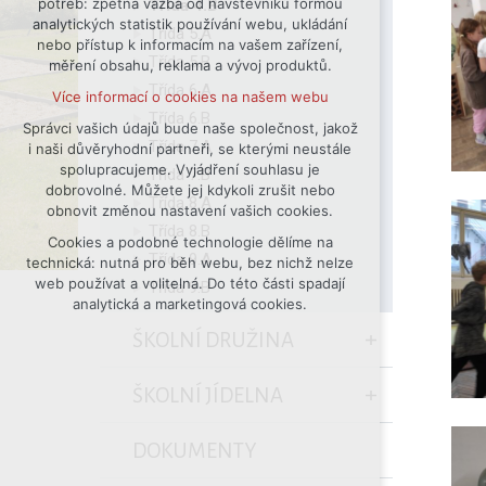
potřeb: zpětná vazba od návštěvníků formou
Třída 4.B
analytických statistik používání webu, ukládání
udržení kontextu stránek (session):
Třída 5.A
nebo přístup k informacím na vašem zařízení,
případná přihlášení, volby jazyka, apod.
Třída 5.B
měření obsahu, reklama a vývoj produktů.
Volitelná cookies
Třída 6.A
Více informací o cookies na našem webu
analytická pro anonymizované
Třída 6.B
vyhodnocení návštěvnosti
Správci vašich údajů bude naše společnost, jakož
Třída 7.A
i naši důvěryhodní partneři, se kterými neustále
marketingová cookies (Google)
spolupracujeme. Vyjádření souhlasu je
Třída 7.B
Více informací o cookies na našem webu
dobrovolné. Můžete jej kdykoli zrušit nebo
Třída 8.A
obnovit změnou nastavení vašich cookies.
Třída 8.B
Cookies a podobné technologie dělíme na
Přijmout všechny cookies
Třída 9.A
technická: nutná pro běh webu, bez nichž nelze
web používat a volitelná. Do této části spadají
Třída 9.B
Odmítnout vše
analytická a marketingová cookies.
ŠKOLNÍ DRUŽINA
ŠKOLNÍ JÍDELNA
DOKUMENTY