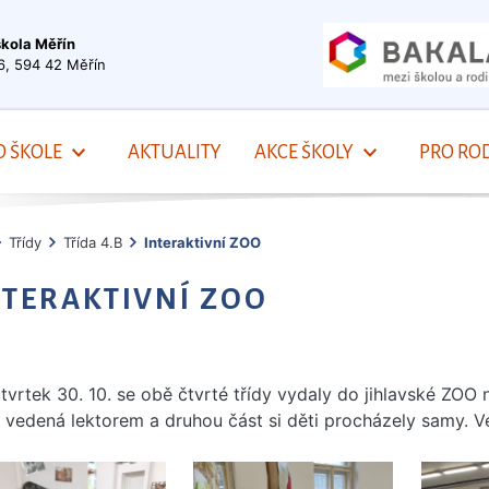
škola Měřín
6, 594 42 Měřín
O ŠKOLE
AKTUALITY
AKCE ŠKOLY
PRO ROD
Třídy
Třída 4.B
Interaktivní ZOO
NTERAKTIVNÍ ZOO
tvrtek 30. 10. se obě čtvrté třídy vydaly do jihlavské ZOO
 vedená lektorem a druhou část si děti procházely samy. Ve