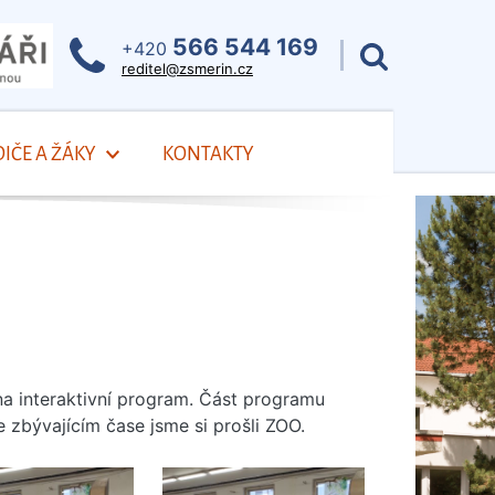
566 544 169
+420
reditel@zsmerin.cz
IČE A ŽÁKY
KONTAKTY
 na interaktivní program. Část programu
 zbývajícím čase jsme si prošli ZOO.