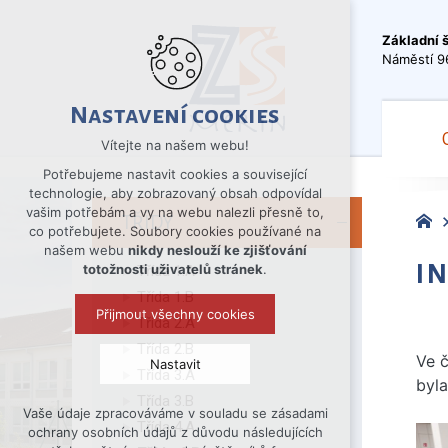
Základní 
Náměstí 9
Nastavení cookies
Vítejte na našem webu!
Potřebujeme nastavit cookies a související
technologie, aby zobrazovaný obsah odpovídal
vašim potřebám a vy na webu nalezli přesně to,
TŘÍDY
co potřebujete. Soubory cookies používané na
našem webu
nikdy neslouží ke zjišťování
I
totožnosti uživatelů stránek
.
Třída 1.A
Třída 1.B
Přijmout všechny cookies
Třída 2.A
Třída 2.B
Ve č
Nastavit
Třída 3.A
byla
Třída 3.B
Vaše údaje zpracováváme v souladu se zásadami
Technická cookies
Třída 4.A
ochrany osobních údajů z důvodu následujících
nutná pro provozování webu