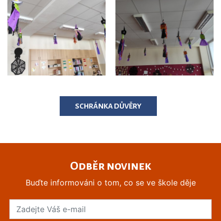
SCHRÁNKA DŮVĚRY
Odběr novinek
Buďte informováni o tom, co se ve škole děje