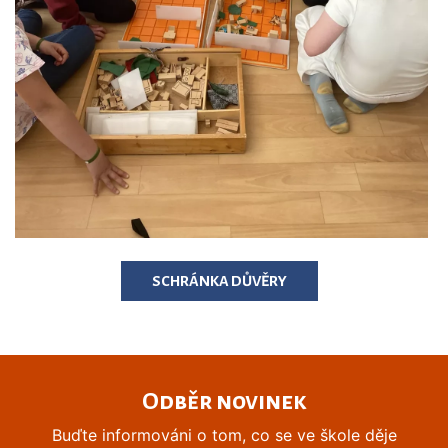
SCHRÁNKA DŮVĚRY
Odběr novinek
Buďte informováni o tom, co se ve škole děje