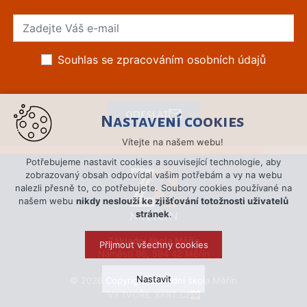
Souhlas se zpracováním osobních údajů
ODESLAT
Nastavení cookies
Vítejte na našem webu!
Potřebujeme nastavit cookies a související technologie, aby
zobrazovaný obsah odpovídal vašim potřebám a vy na webu
nalezli přesně to, co potřebujete. Soubory cookies používané na
našem webu
nikdy neslouží ke zjišťování totožnosti uživatelů
stránek
.
Základní škola Měřín
Přijmout všechny cookies
Náměstí 96, 594 42 Měřín
Nastavit
© 2026 Copyright Základní škola Měřín
VYTVOŘIL XART.CZ