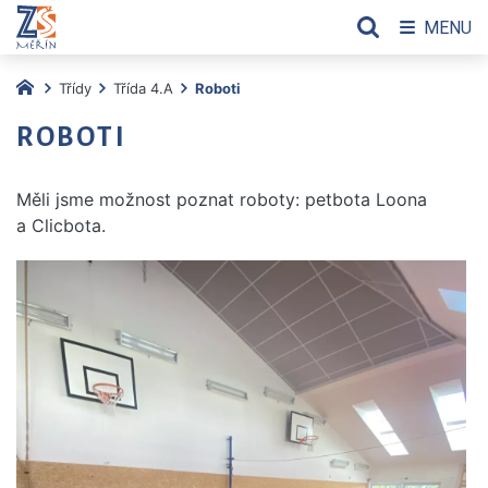
MENU
Třídy
Třída 4.A
Roboti
ROBOTI
Měli jsme možnost poznat roboty: petbota Loona
a Clicbota.