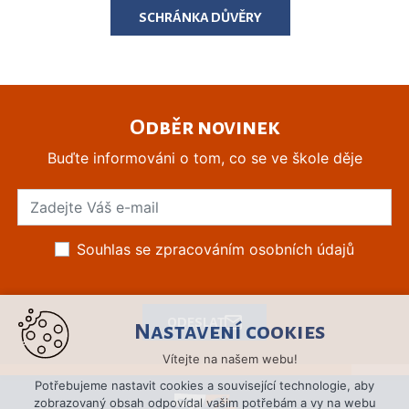
SCHRÁNKA DŮVĚRY
Odběr novinek
Buďte informováni o tom, co se ve škole děje
Souhlas se zpracováním osobních údajů
ODESLAT
Nastavení cookies
Vítejte na našem webu!
Potřebujeme nastavit cookies a související technologie, aby
zobrazovaný obsah odpovídal vašim potřebám a vy na webu