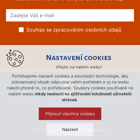
Souhlas se zpracováním osobních údajů
ODESLAT
Nastavení cookies
Vítejte na našem webu!
Potřebujeme nastavit cookies a související technologie, aby
zobrazovaný obsah odpovídal vašim potřebám a vy na webu
nalezli přesně to, co potřebujete. Soubory cookies používané na
našem webu
nikdy neslouží ke zjišťování totožnosti uživatelů
stránek
.
Základní škola Měřín
Přijmout všechny cookies
Náměstí 96, 594 42 Měřín
Nastavit
© 2026 Copyright Základní škola Měřín
VYTVOŘIL XART.CZ