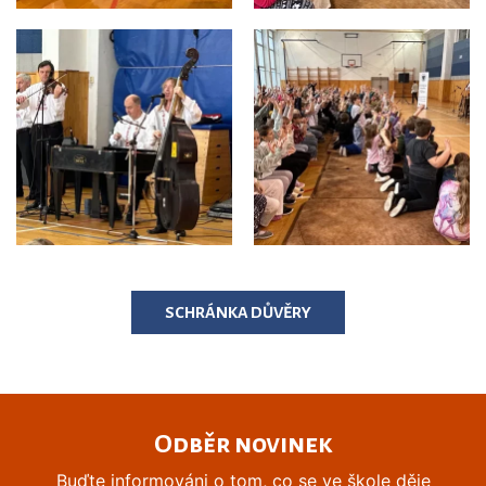
SCHRÁNKA DŮVĚRY
Odběr novinek
Buďte informováni o tom, co se ve škole děje