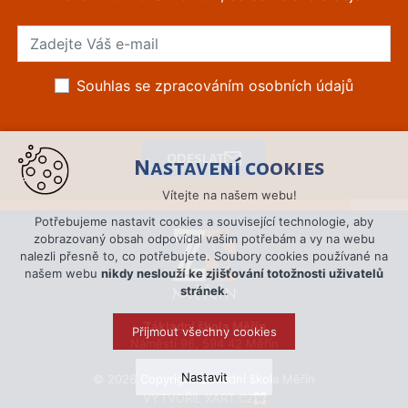
Souhlas se zpracováním osobních údajů
ODESLAT
Nastavení cookies
Vítejte na našem webu!
Potřebujeme nastavit cookies a související technologie, aby
zobrazovaný obsah odpovídal vašim potřebám a vy na webu
nalezli přesně to, co potřebujete. Soubory cookies používané na
našem webu
nikdy neslouží ke zjišťování totožnosti uživatelů
stránek
.
Základní škola Měřín
Přijmout všechny cookies
Náměstí 96, 594 42 Měřín
Nastavit
© 2026 Copyright Základní škola Měřín
VYTVOŘIL XART.CZ