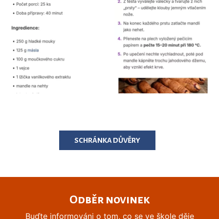
SCHRÁNKA DŮVĚRY
Odběr novinek
Buďte informováni o tom, co se ve škole děje