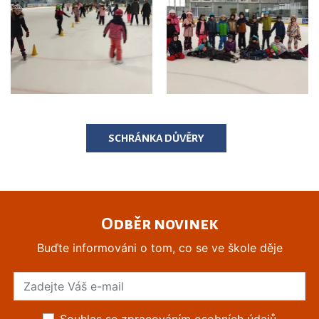
SCHRÁNKA DŮVĚRY
Odběr novinek
Buďte informováni o tom, co se ve škole děje