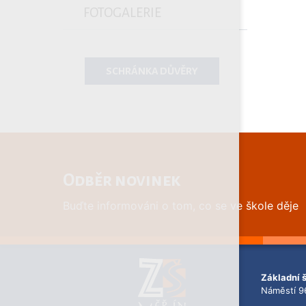
FOTOGALERIE
SCHRÁNKA DŮVĚRY
Odběr novinek
Buďte informováni o tom, co se ve škole děje
Základní 
Náměstí 9