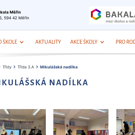
škola Měřín
6, 594 42 Měřín
O ŠKOLE
AKTUALITY
AKCE ŠKOLY
PRO ROD
Třídy
Třída 3.A
Mikulášská nadílka
IKULÁŠSKÁ NADÍLKA