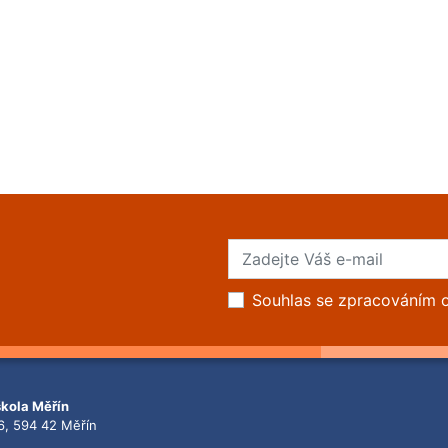
Souhlas se zpracováním 
škola Měřín
6, 594 42 Měřín