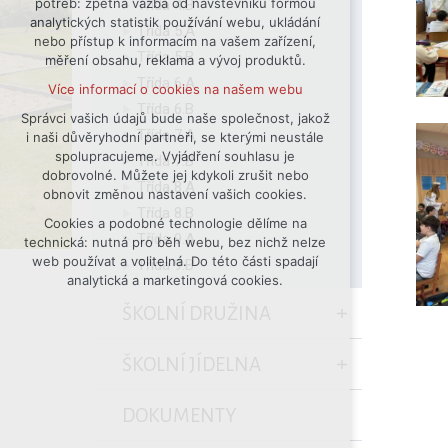
potřeb: zpětná vazba od návštěvníků formou
Třída 4.B
analytických statistik používání webu, ukládání
udržení kontextu stránek (session):
Třída 5.A
nebo přístup k informacím na vašem zařízení,
případná přihlášení, volby jazyka, apod.
Třída 5.B
měření obsahu, reklama a vývoj produktů.
Volitelná cookies
Třída 6.A
Více informací o cookies na našem webu
analytická pro anonymizované
Třída 6.B
vyhodnocení návštěvnosti
Správci vašich údajů bude naše společnost, jakož
Třída 7.A
i naši důvěryhodní partneři, se kterými neustále
marketingová cookies (Google)
spolupracujeme. Vyjádření souhlasu je
Třída 7.B
Více informací o cookies na našem webu
dobrovolné. Můžete jej kdykoli zrušit nebo
Třída 8.A
obnovit změnou nastavení vašich cookies.
Třída 8.B
Cookies a podobné technologie dělíme na
Přijmout všechny cookies
Třída 9.A
technická: nutná pro běh webu, bez nichž nelze
web používat a volitelná. Do této části spadají
Třída 9.B
Odmítnout vše
analytická a marketingová cookies.
ŠKOLNÍ DRUŽINA
ŠKOLNÍ JÍDELNA
DOKUMENTY