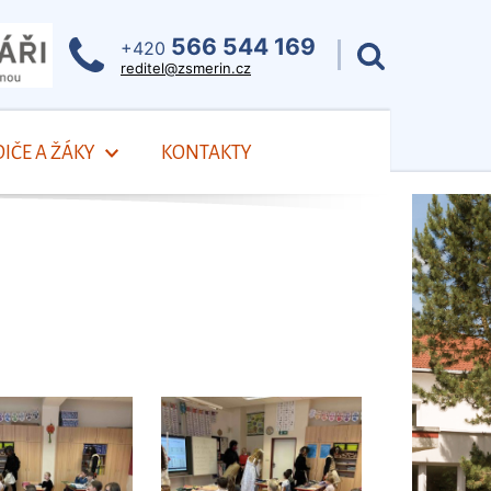
566 544 169
+420
reditel@zsmerin.cz
IČE A ŽÁKY
KONTAKTY