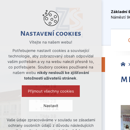
Základní 
Náměstí 9
Nastavení cookies
Vítejte na našem webu!
Potřebujeme nastavit cookies a související
technologie, aby zobrazovaný obsah odpovídal
vašim potřebám a vy na webu nalezli přesně to,
TŘÍDY
co potřebujete. Soubory cookies používané na
našem webu
nikdy neslouží ke zjišťování
M
totožnosti uživatelů stránek
.
Třída 1.A
Třída 1.B
Přijmout všechny cookies
Třída 2.A
Třída 2.B
Nastavit
Třída 3.A
Třída 3.B
Vaše údaje zpracováváme v souladu se zásadami
Technická cookies
Třída 4.A
ochrany osobních údajů z důvodu následujících
nutná pro provozování webu