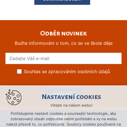
Odběr novinek
Buďte informováni o tom, co se ve škole děje
Souhlas se zpracováním osobních údajů
ODESLAT
Nastavení cookies
Vítejte na našem webu!
Potřebujeme nastavit cookies a související technologie, aby
zobrazovaný obsah odpovídal vašim potřebám a vy na webu
nalezli přesně to, co potřebujete. Soubory cookies používané na