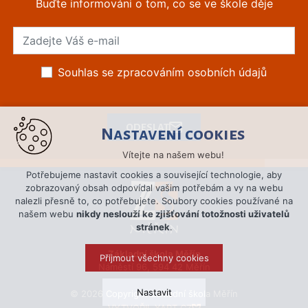
Buďte informováni o tom, co se ve škole děje
Souhlas se zpracováním osobních údajů
ODESLAT
Nastavení cookies
Vítejte na našem webu!
Potřebujeme nastavit cookies a související technologie, aby
zobrazovaný obsah odpovídal vašim potřebám a vy na webu
nalezli přesně to, co potřebujete. Soubory cookies používané na
našem webu
nikdy neslouží ke zjišťování totožnosti uživatelů
stránek
.
Základní škola Měřín
Přijmout všechny cookies
Náměstí 96, 594 42 Měřín
Nastavit
© 2026 Copyright Základní škola Měřín
VYTVOŘIL XART.CZ