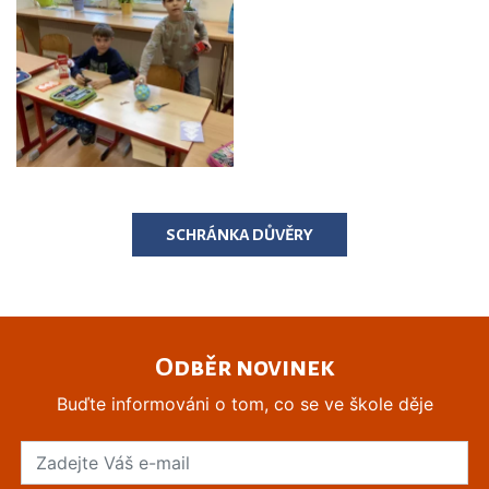
SCHRÁNKA DŮVĚRY
Odběr novinek
Buďte informováni o tom, co se ve škole děje