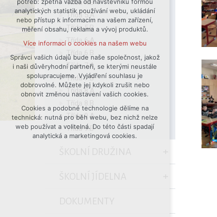
potřeb: zpětná vazba od návštěvníků formou
Třída 4.B
analytických statistik používání webu, ukládání
udržení kontextu stránek (session):
Třída 5.A
nebo přístup k informacím na vašem zařízení,
případná přihlášení, volby jazyka, apod.
Třída 5.B
měření obsahu, reklama a vývoj produktů.
Volitelná cookies
Třída 6.A
Více informací o cookies na našem webu
analytická pro anonymizované
Třída 6.B
vyhodnocení návštěvnosti
Správci vašich údajů bude naše společnost, jakož
Třída 7.A
i naši důvěryhodní partneři, se kterými neustále
marketingová cookies (Google)
spolupracujeme. Vyjádření souhlasu je
Třída 7.B
Více informací o cookies na našem webu
dobrovolné. Můžete jej kdykoli zrušit nebo
Třída 8.A
obnovit změnou nastavení vašich cookies.
Třída 8.B
Cookies a podobné technologie dělíme na
Přijmout všechny cookies
Třída 9.A
technická: nutná pro běh webu, bez nichž nelze
web používat a volitelná. Do této části spadají
Třída 9.B
Odmítnout vše
analytická a marketingová cookies.
ŠKOLNÍ DRUŽINA
ŠKOLNÍ JÍDELNA
DOKUMENTY