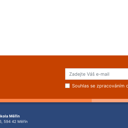
Souhlas se zpracováním 
škola Měřín
6, 594 42 Měřín