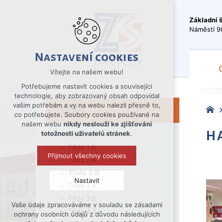
Základní 
Náměstí 9
Nastavení cookies
Vítejte na našem webu!
Potřebujeme nastavit cookies a související
technologie, aby zobrazovaný obsah odpovídal
vašim potřebám a vy na webu nalezli přesně to,
TŘÍDY
co potřebujete. Soubory cookies používané na
našem webu
nikdy neslouží ke zjišťování
H
totožnosti uživatelů stránek
.
Třída 1.A
Třída 1.B
Přijmout všechny cookies
Třída 2.A
Třída 2.B
Nastavit
Třída 3.A
Třída 3.B
Vaše údaje zpracováváme v souladu se zásadami
Technická cookies
Třída 4.A
ochrany osobních údajů z důvodu následujících
nutná pro provozování webu