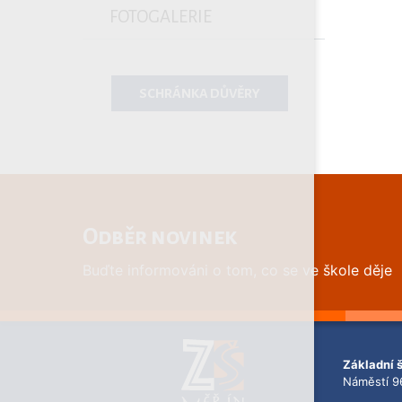
FOTOGALERIE
SCHRÁNKA DŮVĚRY
Odběr novinek
Buďte informováni o tom, co se ve škole děje
Základní 
Náměstí 9