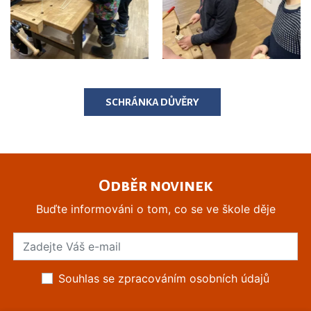
SCHRÁNKA DŮVĚRY
Odběr novinek
Buďte informováni o tom, co se ve škole děje
Souhlas se zpracováním osobních údajů