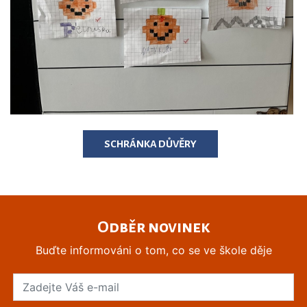
SCHRÁNKA DŮVĚRY
Odběr novinek
Buďte informováni o tom, co se ve škole děje