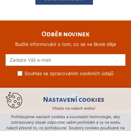
Odběr novinek
Buďte informováni o tom, co se ve škole děje
Souhlas se zpracováním osobních údajů
ODESLAT
Nastavení cookies
Vítejte na našem webu!
Potřebujeme nastavit cookies a související technologie, aby
zobrazovaný obsah odpovídal vašim potřebám a vy na webu
nalezli přesně to, co potřebujete. Soubory cookies používané na