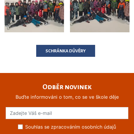
SCHRÁNKA DŮVĚRY
Odběr novinek
Buďte informováni o tom, co se ve škole děje
Souhlas se zpracováním osobních údajů