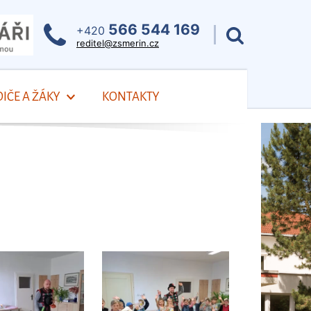
566 544 169
+420
reditel@zsmerin.cz
IČE A ŽÁKY
KONTAKTY