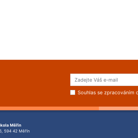
Souhlas se zpracováním 
škola Měřín
6, 594 42 Měřín