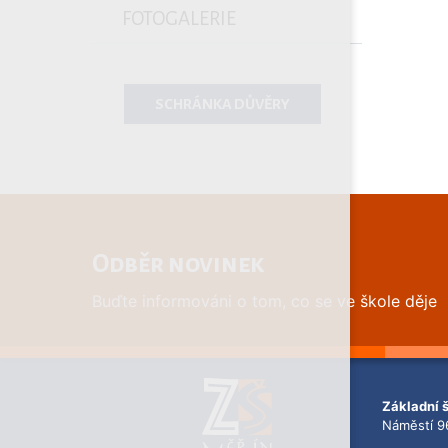
FOTOGALERIE
SCHRÁNKA DŮVĚRY
Odběr novinek
Buďte informováni o tom, co se ve škole děje
Základní 
Náměstí 9