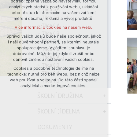
potřeb: zpětná vazba od návštěvníků formou
Třída 4.B
analytických statistik používání webu, ukládání
udržení kontextu stránek (session):
Třída 5.A
nebo přístup k informacím na vašem zařízení,
případná přihlášení, volby jazyka, apod.
Třída 5.B
měření obsahu, reklama a vývoj produktů.
Volitelná cookies
Třída 6.A
Více informací o cookies na našem webu
analytická pro anonymizované
Třída 6.B
vyhodnocení návštěvnosti
Správci vašich údajů bude naše společnost, jakož
Třída 7.A
i naši důvěryhodní partneři, se kterými neustále
marketingová cookies (Google)
spolupracujeme. Vyjádření souhlasu je
Třída 7.B
Více informací o cookies na našem webu
dobrovolné. Můžete jej kdykoli zrušit nebo
Třída 8.A
obnovit změnou nastavení vašich cookies.
Třída 8.B
Cookies a podobné technologie dělíme na
Přijmout všechny cookies
Třída 9.A
technická: nutná pro běh webu, bez nichž nelze
web používat a volitelná. Do této části spadají
Třída 9.B
Odmítnout vše
analytická a marketingová cookies.
ŠKOLNÍ DRUŽINA
ŠKOLNÍ JÍDELNA
DOKUMENTY