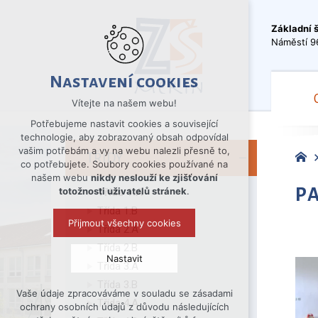
Základní 
Náměstí 9
Nastavení cookies
Vítejte na našem webu!
Potřebujeme nastavit cookies a související
technologie, aby zobrazovaný obsah odpovídal
vašim potřebám a vy na webu nalezli přesně to,
TŘÍDY
co potřebujete. Soubory cookies používané na
našem webu
nikdy neslouží ke zjišťování
P
totožnosti uživatelů stránek
.
Třída 1.A
Třída 1.B
Přijmout všechny cookies
Třída 2.A
Třída 2.B
Nastavit
Třída 3.A
Třída 3.B
Vaše údaje zpracováváme v souladu se zásadami
Technická cookies
Třída 4.A
ochrany osobních údajů z důvodu následujících
nutná pro provozování webu