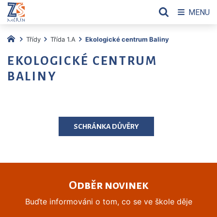
MENU
Třídy
Třída 1.A
Ekologické centrum Baliny
EKOLOGICKÉ CENTRUM
BALINY
SCHRÁNKA DŮVĚRY
Odběr novinek
Buďte informováni o tom, co se ve škole děje