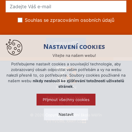
Souhlas se zpracováním osobních údajů
ODESLAT
Nastavení cookies
Vítejte na našem webu!
Potřebujeme nastavit cookies a související technologie, aby
zobrazovaný obsah odpovídal vašim potřebám a vy na webu
nalezli přesně to, co potřebujete. Soubory cookies používané na
našem webu
nikdy neslouží ke zjišťování totožnosti uživatelů
stránek
.
Základní škola Měřín
Přijmout všechny cookies
Náměstí 96, 594 42 Měřín
Nastavit
© 2026 Copyright Základní škola Měřín
VYTVOŘIL XART.CZ
Technická cookies