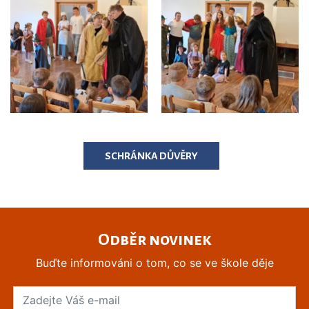
SCHRÁNKA DŮVĚRY
Odběr novinek
Buďte informováni o tom, co se ve škole děje