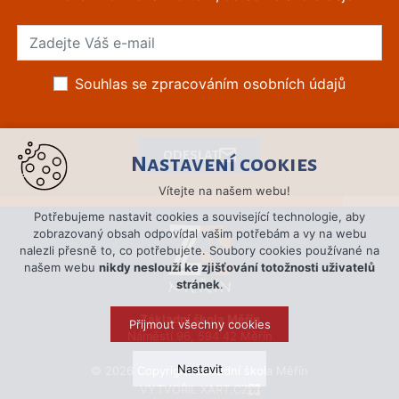
Souhlas se zpracováním osobních údajů
ODESLAT
Nastavení cookies
Vítejte na našem webu!
Potřebujeme nastavit cookies a související technologie, aby
zobrazovaný obsah odpovídal vašim potřebám a vy na webu
nalezli přesně to, co potřebujete. Soubory cookies používané na
našem webu
nikdy neslouží ke zjišťování totožnosti uživatelů
stránek
.
Základní škola Měřín
Přijmout všechny cookies
Náměstí 96, 594 42 Měřín
Nastavit
© 2026 Copyright Základní škola Měřín
VYTVOŘIL XART.CZ