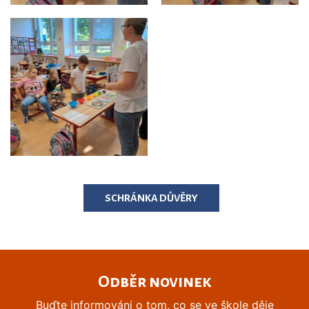
SCHRÁNKA DŮVĚRY
Odběr novinek
Buďte informováni o tom, co se ve škole děje