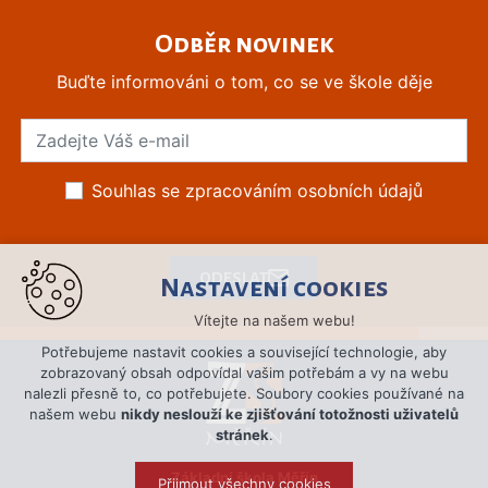
Odběr novinek
Buďte informováni o tom, co se ve škole děje
Souhlas se zpracováním osobních údajů
ODESLAT
Nastavení cookies
Vítejte na našem webu!
Potřebujeme nastavit cookies a související technologie, aby
zobrazovaný obsah odpovídal vašim potřebám a vy na webu
nalezli přesně to, co potřebujete. Soubory cookies používané na
našem webu
nikdy neslouží ke zjišťování totožnosti uživatelů
stránek
.
Základní škola Měřín
Přijmout všechny cookies