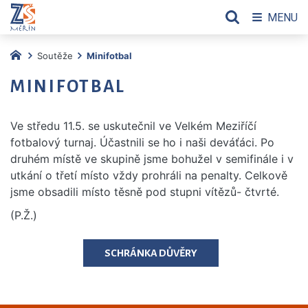
MENU
Soutěže
Minifotbal
MINIFOTBAL
Ve středu 11.5. se uskutečnil ve Velkém Meziříčí
fotbalový turnaj. Účastnili se ho i naši deváťáci. Po
druhém místě ve skupině jsme bohužel v semifinále i v
utkání o třetí místo vždy prohráli na penalty. Celkově
jsme obsadili místo těsně pod stupni vítězů- čtvrté.
(P.Ž.)
SCHRÁNKA DŮVĚRY