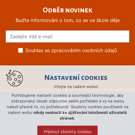
Odběr novinek
Buďte informováni o tom, co se ve škole děje
Souhlas se zpracováním osobních údajů
ODESLAT
Nastavení cookies
Vítejte na našem webu!
Potřebujeme nastavit cookies a související technologie, aby
zobrazovaný obsah odpovídal vašim potřebám a vy na webu
nalezli přesně to, co potřebujete. Soubory cookies používané na
našem webu
nikdy neslouží ke zjišťování totožnosti uživatelů
stránek
.
Základní škola Měřín
Přijmout všechny cookies