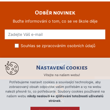
Odběr novinek
Buďte informováni o tom, co se ve škole děje
Souhlas se zpracováním osobních údajů
ODESLAT
Nastavení cookies
Vítejte na našem webu!
Potřebujeme nastavit cookies a související technologie, aby
zobrazovaný obsah odpovídal vašim potřebám a vy na webu
nalezli přesně to, co potřebujete. Soubory cookies používané na
našem webu
nikdy neslouží ke zjišťování totožnosti uživatelů
stránek
.