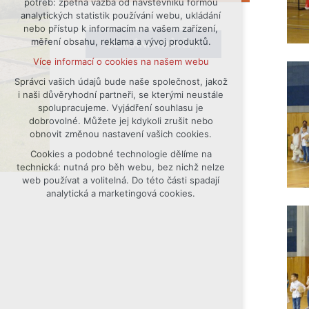
potřeb: zpětná vazba od návštěvníků formou
analytických statistik používání webu, ukládání
udržení kontextu stránek (session):
nebo přístup k informacím na vašem zařízení,
případná přihlášení, volby jazyka, apod.
měření obsahu, reklama a vývoj produktů.
SCHRÁNKA DŮVĚRY
Volitelná cookies
Více informací o cookies na našem webu
analytická pro anonymizované
vyhodnocení návštěvnosti
Správci vašich údajů bude naše společnost, jakož
i naši důvěryhodní partneři, se kterými neustále
marketingová cookies (Google)
spolupracujeme. Vyjádření souhlasu je
Více informací o cookies na našem webu
dobrovolné. Můžete jej kdykoli zrušit nebo
obnovit změnou nastavení vašich cookies.
Cookies a podobné technologie dělíme na
Přijmout všechny cookies
technická: nutná pro běh webu, bez nichž nelze
web používat a volitelná. Do této části spadají
Odmítnout vše
analytická a marketingová cookies.