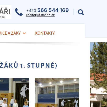
566 544 169
+420
reditel@zsmerin.cz
IČE A ŽÁKY
KONTAKTY
ŽÁKŮ 1. STUPNĚ)