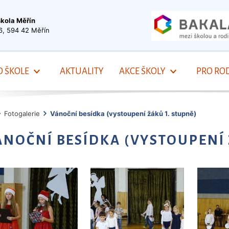
škola Měřín
6, 594 42 Měřín
O ŠKOLE
AKTUALITY
AKCE ŠKOLY
PRO ROD
Fotogalerie
Vánoční besídka (vystoupení žáků 1. stupně)
ÁNOČNÍ BESÍDKA (VYSTOUPENÍ 