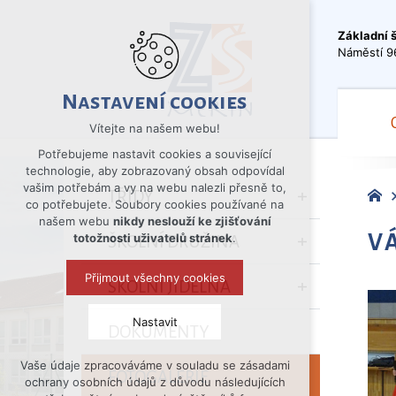
Základní 
Náměstí 9
Nastavení cookies
Vítejte na našem webu!
Potřebujeme nastavit cookies a související
technologie, aby zobrazovaný obsah odpovídal
vašim potřebám a vy na webu nalezli přesně to,
TŘÍDY
co potřebujete. Soubory cookies používané na
našem webu
nikdy neslouží ke zjišťování
V
totožnosti uživatelů stránek
.
ŠKOLNÍ DRUŽINA
Přijmout všechny cookies
ŠKOLNÍ JÍDELNA
Nastavit
DOKUMENTY
Vaše údaje zpracováváme v souladu se zásadami
Technická cookies
FOTOGALERIE
ochrany osobních údajů z důvodu následujících
nutná pro provozování webu