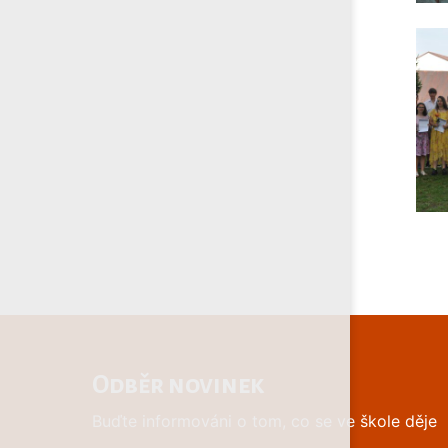
Odběr novinek
Buďte informováni o tom, co se ve škole děje