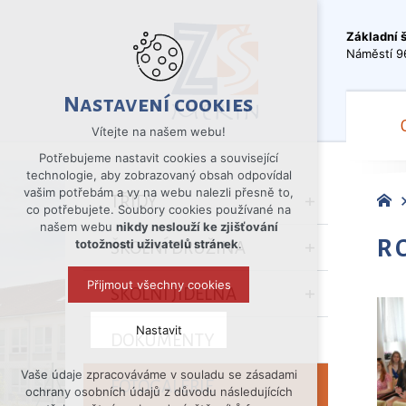
Základní 
Náměstí 9
Nastavení cookies
Vítejte na našem webu!
Potřebujeme nastavit cookies a související
technologie, aby zobrazovaný obsah odpovídal
vašim potřebám a vy na webu nalezli přesně to,
TŘÍDY
co potřebujete. Soubory cookies používané na
našem webu
nikdy neslouží ke zjišťování
R
totožnosti uživatelů stránek
.
ŠKOLNÍ DRUŽINA
Přijmout všechny cookies
ŠKOLNÍ JÍDELNA
Nastavit
DOKUMENTY
Vaše údaje zpracováváme v souladu se zásadami
Technická cookies
FOTOGALERIE
ochrany osobních údajů z důvodu následujících
nutná pro provozování webu