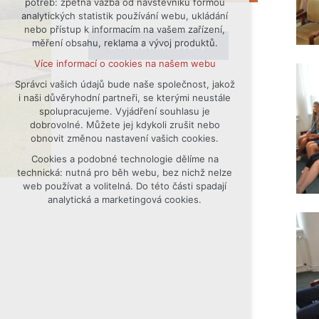
potřeb: zpětná vazba od návštěvníků formou
analytických statistik používání webu, ukládání
udržení kontextu stránek (session):
nebo přístup k informacím na vašem zařízení,
případná přihlášení, volby jazyka, apod.
měření obsahu, reklama a vývoj produktů.
SCHRÁNKA DŮVĚRY
Volitelná cookies
Více informací o cookies na našem webu
analytická pro anonymizované
vyhodnocení návštěvnosti
Správci vašich údajů bude naše společnost, jakož
i naši důvěryhodní partneři, se kterými neustále
marketingová cookies (Google)
spolupracujeme. Vyjádření souhlasu je
Více informací o cookies na našem webu
dobrovolné. Můžete jej kdykoli zrušit nebo
obnovit změnou nastavení vašich cookies.
Cookies a podobné technologie dělíme na
Přijmout všechny cookies
technická: nutná pro běh webu, bez nichž nelze
web používat a volitelná. Do této části spadají
Odmítnout vše
analytická a marketingová cookies.