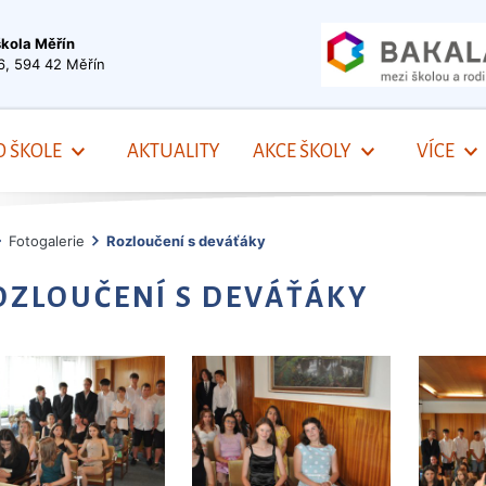
škola Měřín
6, 594 42 Měřín
O ŠKOLE
AKTUALITY
AKCE ŠKOLY
VÍCE
Fotogalerie
Rozloučení s deváťáky
OZLOUČENÍ S DEVÁŤÁKY