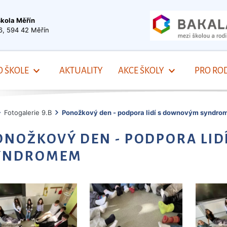
škola Měřín
6, 594 42 Měřín
O ŠKOLE
AKTUALITY
AKCE ŠKOLY
PRO ROD
Fotogalerie 9.B
Ponožkový den - podpora lidí s downovým syndr
ONOŽKOVÝ DEN - PODPORA LI
YNDROMEM