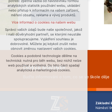
potřeb: zpětná vazba od návštěvníků formou
analytických statistik používání webu, ukládání
udržení kontextu stránek (session):
nebo přístup k informacím na vašem zařízení,
případná přihlášení, volby jazyka, apod.
měření obsahu, reklama a vývoj produktů.
SCHRÁNKA DŮVĚRY
Volitelná cookies
Více informací o cookies na našem webu
analytická pro anonymizované
vyhodnocení návštěvnosti
Správci vašich údajů bude naše společnost, jakož
i naši důvěryhodní partneři, se kterými neustále
marketingová cookies (Google)
spolupracujeme. Vyjádření souhlasu je
Více informací o cookies na našem webu
dobrovolné. Můžete jej kdykoli zrušit nebo
obnovit změnou nastavení vašich cookies.
Cookies a podobné technologie dělíme na
Přijmout všechny cookies
technická: nutná pro běh webu, bez nichž nelze
web používat a volitelná. Do této části spadají
Odběr novinek
Odmítnout vše
analytická a marketingová cookies.
Buďte informováni o tom, co se ve škole děje
Základní 
Náměstí 9