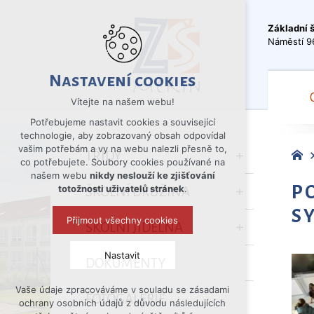
Základní 
Náměstí 9
Nastavení cookies
Vítejte na našem webu!
Potřebujeme nastavit cookies a související
technologie, aby zobrazovaný obsah odpovídal
vašim potřebám a vy na webu nalezli přesně to,
TŘÍDY
co potřebujete. Soubory cookies používané na
našem webu
nikdy neslouží ke zjišťování
P
totožnosti uživatelů stránek
.
ŠKOLNÍ DRUŽINA
S
Přijmout všechny cookies
ŠKOLNÍ JÍDELNA
Nastavit
DOKUMENTY
Vaše údaje zpracováváme v souladu se zásadami
Technická cookies
FOTOGALERIE
ochrany osobních údajů z důvodu následujících
nutná pro provozování webu