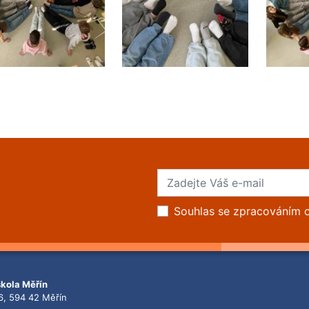
Souhlas se zpracováním 
škola Měřín
6, 594 42 Měřín