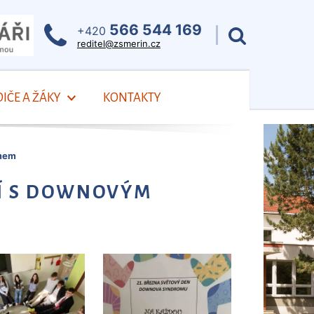
566 544 169
+420
reditel@zsmerin.cz
IČE A ŽÁKY
KONTAKTY
omem
DÍ S DOWNOVÝM